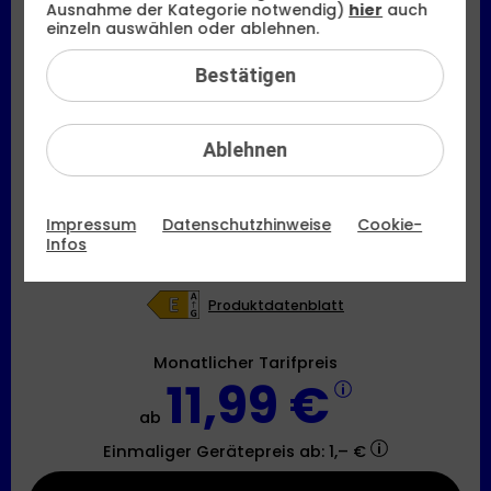
Ausnahme der Kategorie notwendig)
hier
auch
Samsung
einzeln auswählen oder ablehnen.
Galaxy Tab A11+ 5G
Bestätigen
Ablehnen
Impressum
Datenschutzhinweise
Cookie-
Infos
Produktdatenblatt
Monatlicher Tarifpreis
11,99 €
ab
Einmaliger Gerätepreis
ab: 1,– €