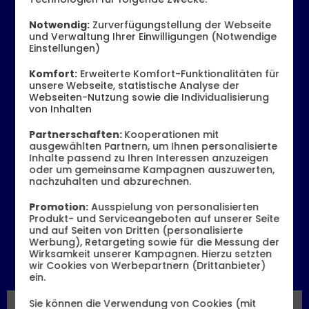
Notwendig:
Zurverfügungstellung der Webseite
und Verwaltung Ihrer Einwilligungen (Notwendige
Einstellungen)
Komfort:
Erweiterte Komfort-Funktionalitäten für
unsere Webseite, statistische Analyse der
Webseiten-Nutzung sowie die Individualisierung
von Inhalten
Produktdatenblatt
Partnerschaften:
Kooperationen mit
ausgewählten Partnern, um Ihnen personalisierte
Monatlicher Tarifpreis
Inhalte passend zu Ihren Interessen anzuzeigen
6,99 €
oder um gemeinsame Kampagnen auszuwerten,
nachzuhalten und abzurechnen.
ab
Promotion:
Ausspielung von personalisierten
Einmaliger Gerätepreis
ab: 1,– €
Produkt- und Serviceangeboten auf unserer Seite
und auf Seiten von Dritten (personalisierte
Werbung), Retargeting sowie für die Messung der
Gerät auswählen
Wirksamkeit unserer Kampagnen. Hierzu setzten
wir Cookies von Werbepartnern (Drittanbieter)
ein.
Sie können die Verwendung von Cookies (mit