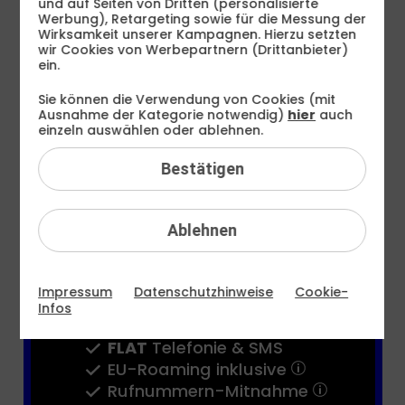
und auf Seiten von Dritten (personalisierte
€ mtl.
Werbung), Retargeting sowie für die Messung der
Wirksamkeit unserer Kampagnen. Hierzu setzten
wir Cookies von Werbepartnern (Drittanbieter)
Bereitstellungspreis 0,– €
ein.
statt
19,99 €
Sie können die Verwendung von Cookies (mit
Ausnahme der Kategorie notwendig)
hier
auch
24 Monate
TIPP
einzeln auswählen oder ablehnen.
1 Monat
Bestätigen
Jetzt bestellen
Ablehnen
Teilen
FLAT
Internet 5G
Impressum
Datenschutzhinweise
Cookie-
16 GB
statt
8 GB
Infos
bis zu
50 MBit/s
FLAT
Telefonie & SMS
EU-Roaming inklusive
Rufnummern-​Mitnahme