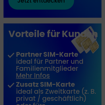
Jetzt entdecken
Vorteile für Kunden
Partner SIM-Karte
ideal für Partner und
Familienmitglieder
Mehr Infos
Zusatz SIM-Karte
ideal als Zweitkarte (z. B.
privat / geschäftlich)