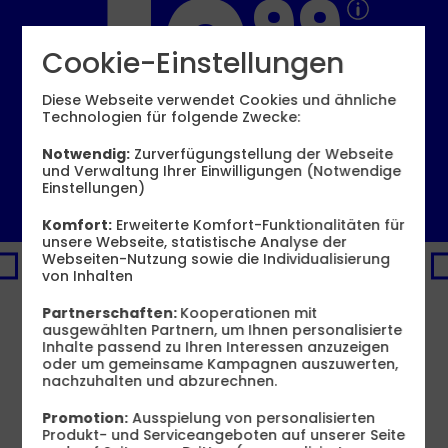
10
99
Cookie-Einstellungen
€ mtl.
Diese Webseite verwendet Cookies und ähnliche
Technologien für folgende Zwecke:
Bereitstellungspreis 0,– €
Notwendig:
Zurverfügungstellung der Webseite
und Verwaltung Ihrer Einwilligungen (Notwendige
6 GB
12 GB
16 GB
60 GB
statt
19,99 €
Einstellungen)
6,99 €
8,99 €
10,99 €
19,99 €
mtl.
mtl.
mtl.
mtl.
Komfort:
Erweiterte Komfort-Funktionalitäten für
Jetzt bestellen
unsere Webseite, statistische Analyse der
Webseiten-Nutzung sowie die Individualisierung
72
2
PREMIUM-DEAL
von Inhalten
€
€
Produktinformationsblatt
sparen
sp
16 GB
Partnerschaften:
Kooperationen mit
100
10
ausgewählten Partnern, um Ihnen personalisierte
statt
50
MBit/s
st
Inhalte passend zu Ihren Interessen anzuzeigen
3
3
13
,
99
€
oder um gemeinsame Kampagnen auszuwerten,
X
X
10
nachzuhalten und abzurechnen.
99
10
10
GB
G
Promotion:
Ausspielung von personalisierten
GRATIS
GR
Produkt- und Serviceangeboten auf unserer Seite