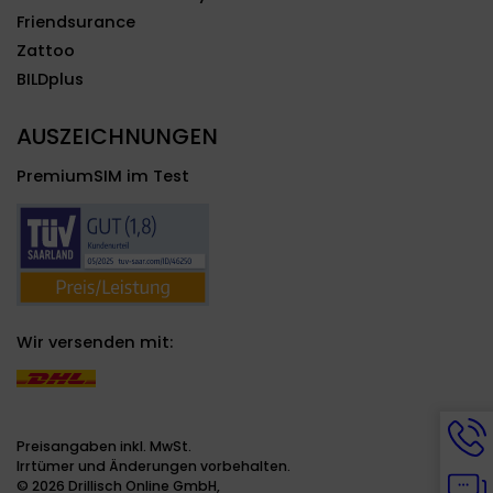
Friendsurance
Zattoo
BILDplus
AUSZEICHNUNGEN
PremiumSIM im Test
Wir versenden mit:
Hotli
Info
Preisangaben inkl. MwSt.
werd
Irrtümer und Änderungen vorbehalten.
Chat
ange
© 2026 Drillisch Online GmbH,