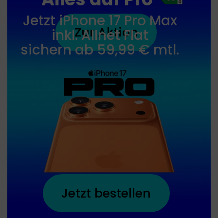
17
Pro
Jetzt iPhone 17 Pro Max
Max
Zur Aktion
inkl. Allnet Flat
sichern ab 59,99 € mtl.
Jetzt bestellen