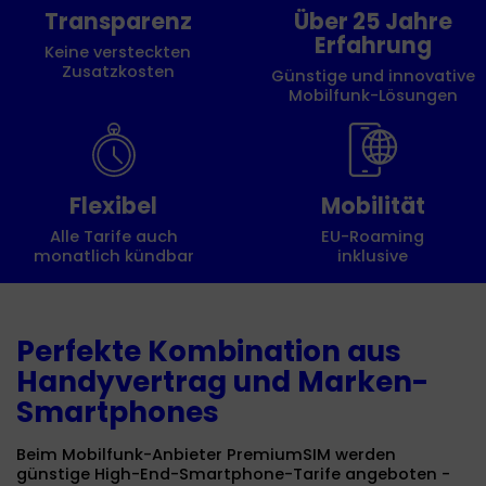
Transparenz
Über 25 Jahre
Erfahrung
Keine versteckten
Zusatzkosten
Günstige und innovative
Mobilfunk-Lösungen
Flexibel
Mobilität
Alle Tarife auch
EU-Roaming
monatlich kündbar
inklusive
Perfekte Kombination aus
Handyvertrag und Marken-
Smartphones
Beim Mobilfunk-Anbieter PremiumSIM werden
günstige High-End-Smartphone-Tarife angeboten -