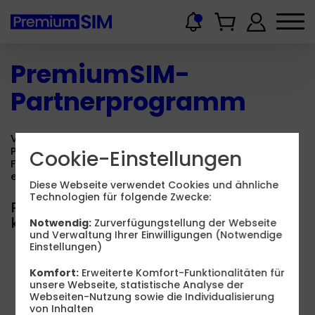
PremiumSIM-
Partnerprogramm
Verdienen Sie jetzt mit Ihrer eigenen Homepage und
PremiumSIM bares Geld!
Cookie-Einstellungen
Für alle neuen PremiumSIM Kundinnen und Kunden
erhalten Sie eine attraktive Provision.
Diese Webseite verwendet Cookies und ähnliche
Technologien für folgende Zwecke:
PremiumSIM bietet viel Leistung zum
kleinen Preis
Notwendig:
Zurverfügungstellung der Webseite
und Verwaltung Ihrer Einwilligungen (Notwendige
Einstellungen)
Allnet-Flat-Tarife und Datentarife
Highspeed-Internet mit bis zu 50 MBit/s
Komfort:
Erweiterte Komfort-Funktionalitäten für
Tarife auch ohne Vertragslaufzeit für maximale
unsere Webseite, statistische Analyse der
Flexibilität
Webseiten-Nutzung sowie die Individualisierung
von Inhalten