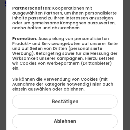
So einfach geht's:
Partnerschaften:
Kooperationen mit
ausgewählten Partnern, um Ihnen personalisierte
Anmeldung im Drillisch Online-
Inhalte passend zu Ihren Interessen anzuzeigen
1
Partnerprogramm
oder um gemeinsame Kampagnen auszuwerten,
nachzuhalten und abzurechnen.
Promotion:
Ausspielung von personalisierten
Produkt- und Serviceangeboten auf unserer Seite
und auf Seiten von Dritten (personalisierte
Werbung), Retargeting sowie für die Messung der
Wirksamkeit unserer Kampagnen. Hierzu setzten
wir Cookies von Werbepartnern (Drittanbieter)
ein.
Sie können die Verwendung von Cookies (mit
Ausnahme der Kategorie notwendig)
hier
auch
einzeln auswählen oder ablehnen.
Bestätigen
Werbemittel auf Ihrer Homepage
2
einbinden
Ablehnen