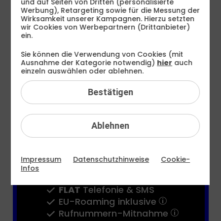
und auf Seiten von Dritten (personalisierte
€ mtl.
Werbung), Retargeting sowie für die Messung der
Wirksamkeit unserer Kampagnen. Hierzu setzten
wir Cookies von Werbepartnern (Drittanbieter)
Bereitstellungspreis 0,– €
ein.
statt
19,99 €
Sie können die Verwendung von Cookies (mit
Ausnahme der Kategorie notwendig)
hier
auch
24 Monate
TIPP
einzeln auswählen oder ablehnen.
1 Monat
Bestätigen
Jetzt bestellen
Ablehnen
Teilen
FLAT
Internet 5G
Impressum
Datenschutzhinweise
Cookie-
16 GB
statt
8 GB
Infos
bis zu
50 MBit/s
FLAT
Telefonie & SMS
EU-Roaming inklusive
Rufnummern-​Mitnahme