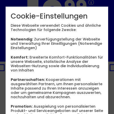
10
99
Cookie-Einstellungen
€ mtl.
Diese Webseite verwendet Cookies und ähnliche
Technologien für folgende Zwecke:
Bereitstellungspreis 0,– €
Notwendig:
Zurverfügungstellung der Webseite
und Verwaltung Ihrer Einwilligungen (Notwendige
6 GB
12 GB
16 GB
60 GB
statt
19,99 €
Einstellungen)
6,99 €
8,99 €
10,99 €
19,99 €
mtl.
mtl.
mtl.
mtl.
Komfort:
Erweiterte Komfort-Funktionalitäten für
Jetzt bestellen
unsere Webseite, statistische Analyse der
Webseiten-Nutzung sowie die Individualisierung
72
2
PREMIUM-DEAL
von Inhalten
€
€
Produktinformationsblatt
sparen
sp
16 GB
Partnerschaften:
Kooperationen mit
100
10
ausgewählten Partnern, um Ihnen personalisierte
statt
50
MBit/s
st
Inhalte passend zu Ihren Interessen anzuzeigen
3
3
13
,
99
€
oder um gemeinsame Kampagnen auszuwerten,
X
X
10
nachzuhalten und abzurechnen.
99
10
10
GB
G
Promotion:
Ausspielung von personalisierten
GRATIS
GR
Produkt- und Serviceangeboten auf unserer Seite