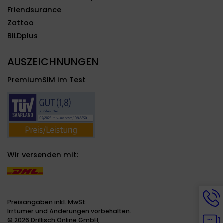
Friendsurance
Zattoo
BILDplus
AUSZEICHNUNGEN
PremiumSIM im Test
Wir versenden mit:
Hotli
Info
Preisangaben inkl. MwSt.
werd
Irrtümer und Änderungen vorbehalten.
Chat
ange
© 2026 Drillisch Online GmbH,