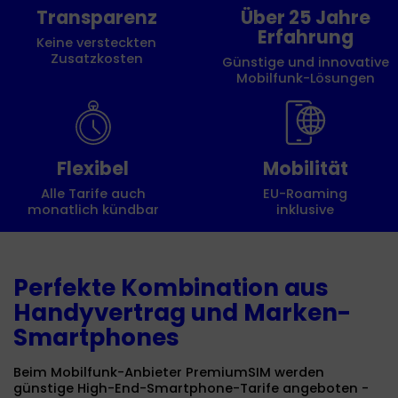
Transparenz
Über 25 Jahre
Erfahrung
Keine versteckten
Zusatzkosten
Günstige und innovative
Mobilfunk-Lösungen
Flexibel
Mobilität
Alle Tarife auch
EU-Roaming
monatlich kündbar
inklusive
Perfekte Kombination aus
Handyvertrag und Marken-
Smartphones
Beim Mobilfunk-Anbieter PremiumSIM werden
günstige High-End-Smartphone-Tarife angeboten -