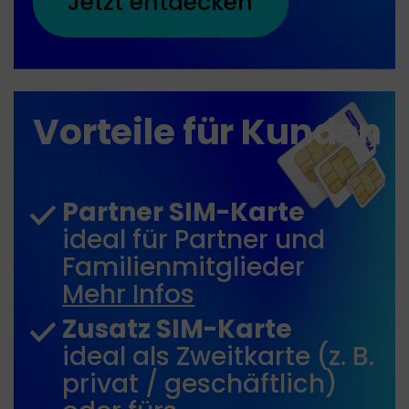
Jetzt entdecken
Vorteile für Kunden
Partner SIM-Karte
ideal für Partner und
Familienmitglieder
Mehr Infos
Zusatz SIM-Karte
ideal als Zweitkarte (z. B.
privat / geschäftlich)