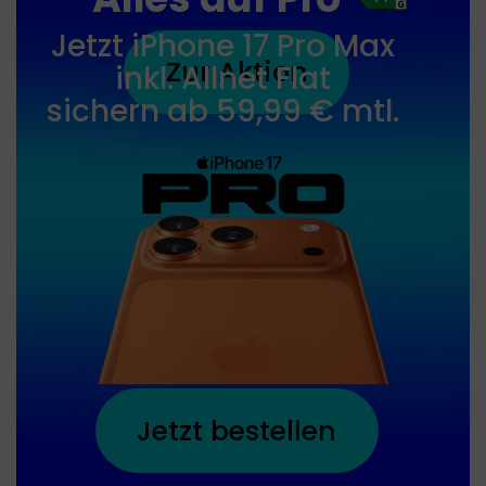
17
Pro
Jetzt iPhone 17 Pro Max
Max
Zur Aktion
inkl. Allnet Flat
sichern ab 59,99 € mtl.
Jetzt bestellen