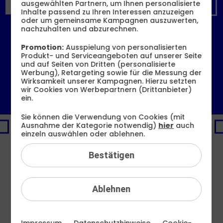
ausgewählten Partnern, um Ihnen personalisierte
Allnet Flats
Daten-Tarife
Inhalte passend zu Ihren Interessen anzuzeigen
oder um gemeinsame Kampagnen auszuwerten,
nachzuhalten und abzurechnen.
Unsere Tarife für Ihr
Unternehmen
Promotion:
Ausspielung von personalisierten
Produkt- und Serviceangeboten auf unserer Seite
und auf Seiten von Dritten (personalisierte
Werbung), Retargeting sowie für die Messung der
Wirksamkeit unserer Kampagnen. Hierzu setzten
6 GB
12 GB
16 GB
60 GB
wir Cookies von Werbepartnern (Drittanbieter)
6,99 €
8,99 €
10,99 €
19,99 €
ein.
mtl.
mtl.
mtl.
mtl.
Sie können die Verwendung von Cookies (mit
72
2
Ausnahme der Kategorie notwendig)
hier
auch
PREMIUM-DEAL
€
€
einzeln auswählen oder ablehnen.
sparen
sp
16 GB
100
10
Bestätigen
statt
50
MBit/s
st
3
3
13
,
99
€
X
X
10
99
10
10
Ablehnen
GB
G
GRATIS
GR
Impressum
Datenschutzhinweise
Cookie-