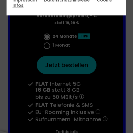
€ mtl.
Infos
Bereitstellungspreis 0,– €
statt
19,99 €
24 Monate
TIPP
1 Monat
Jetzt bestellen
FLAT
Internet 5G
16 GB
statt
8 GB
bis zu
50 MBit/s
FLAT
Telefonie & SMS
EU-Roaming inklusive
Rufnummern-​Mitnahme
Tarifdetails