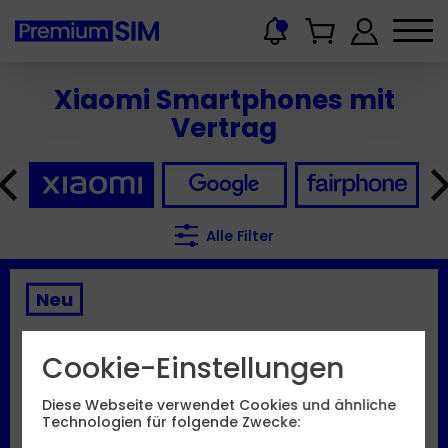
Xiaomi Smartphones mit
Vertrag
Alle Filter
Neu
Cookie-Einstellungen
Xiaomi
17T Pro
Diese Webseite verwendet Cookies und ähnliche
Technologien für folgende Zwecke: