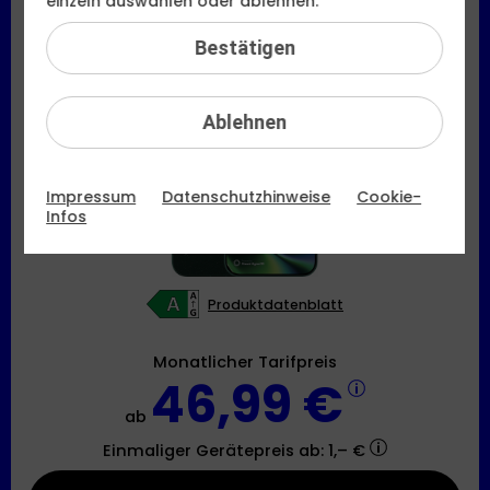
einzeln auswählen oder ablehnen.
Xiaomi
17 Ultra
Bestätigen
Ablehnen
Impressum
Datenschutzhinweise
Cookie-
Infos
Produktdatenblatt
Monatlicher Tarifpreis
46,99 €
ab
Einmaliger Gerätepreis
ab: 1,– €