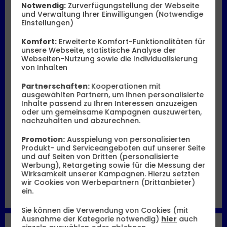
Notwendig:
Zurverfügungstellung der Webseite
und Verwaltung Ihrer Einwilligungen (Notwendige
Einstellungen)
Komfort:
Erweiterte Komfort-Funktionalitäten für
unsere Webseite, statistische Analyse der
Webseiten-Nutzung sowie die Individualisierung
von Inhalten
Partnerschaften:
Kooperationen mit
Produktdatenblatt
ausgewählten Partnern, um Ihnen personalisierte
Inhalte passend zu Ihren Interessen anzuzeigen
oder um gemeinsame Kampagnen auszuwerten,
Monatlicher Tarifpreis
nachzuhalten und abzurechnen.
26,99 €
Promotion:
Ausspielung von personalisierten
ab
Produkt- und Serviceangeboten auf unserer Seite
Einmaliger Gerätepreis
ab: 1,– €
und auf Seiten von Dritten (personalisierte
Werbung), Retargeting sowie für die Messung der
Wirksamkeit unserer Kampagnen. Hierzu setzten
Gerät auswählen
wir Cookies von Werbepartnern (Drittanbieter)
ein.
Sie können die Verwendung von Cookies (mit
Ausnahme der Kategorie notwendig)
hier
auch