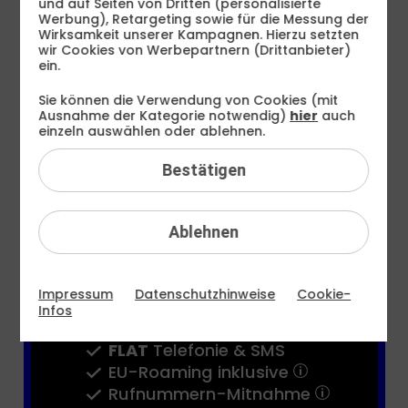
und auf Seiten von Dritten (personalisierte
€ mtl.
Werbung), Retargeting sowie für die Messung der
Wirksamkeit unserer Kampagnen. Hierzu setzten
wir Cookies von Werbepartnern (Drittanbieter)
Bereitstellungspreis 0,– €
ein.
statt
19,99 €
Sie können die Verwendung von Cookies (mit
Ausnahme der Kategorie notwendig)
hier
auch
24 Monate
TIPP
einzeln auswählen oder ablehnen.
1 Monat
Bestätigen
Jetzt bestellen
Ablehnen
Teilen
FLAT
Internet 5G
Impressum
Datenschutzhinweise
Cookie-
16 GB
statt
8 GB
Infos
bis zu
50 MBit/s
FLAT
Telefonie & SMS
EU-Roaming inklusive
Rufnummern-​Mitnahme