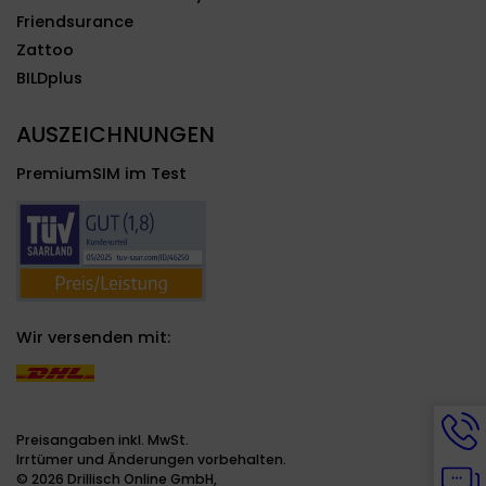
Friendsurance
Zattoo
BILDplus
AUSZEICHNUNGEN
PremiumSIM im Test
Wir versenden mit:
Hotli
Info
Preisangaben inkl. MwSt.
werd
Irrtümer und Änderungen vorbehalten.
Chat
ange
© 2026 Drillisch Online GmbH,