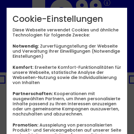
10
99
Cookie-Einstellungen
€ mtl.
Diese Webseite verwendet Cookies und ähnliche
Technologien für folgende Zwecke:
Bereitstellungspreis 0,– €
Notwendig:
Zurverfügungstellung der Webseite
und Verwaltung Ihrer Einwilligungen (Notwendige
6 GB
12 GB
16 GB
60 GB
statt
19,99 €
Einstellungen)
6,99 €
8,99 €
10,99 €
19,99 €
mtl.
mtl.
mtl.
mtl.
Komfort:
Erweiterte Komfort-Funktionalitäten für
Jetzt bestellen
unsere Webseite, statistische Analyse der
Webseiten-Nutzung sowie die Individualisierung
72
2
PREMIUM-DEAL
von Inhalten
€
€
Produktinformationsblatt
sparen
sp
16 GB
Partnerschaften:
Kooperationen mit
100
10
ausgewählten Partnern, um Ihnen personalisierte
statt
50
MBit/s
st
Inhalte passend zu Ihren Interessen anzuzeigen
3
3
13
,
99
€
oder um gemeinsame Kampagnen auszuwerten,
X
X
10
nachzuhalten und abzurechnen.
99
10
10
GB
G
Promotion:
Ausspielung von personalisierten
GRATIS
GR
Produkt- und Serviceangeboten auf unserer Seite