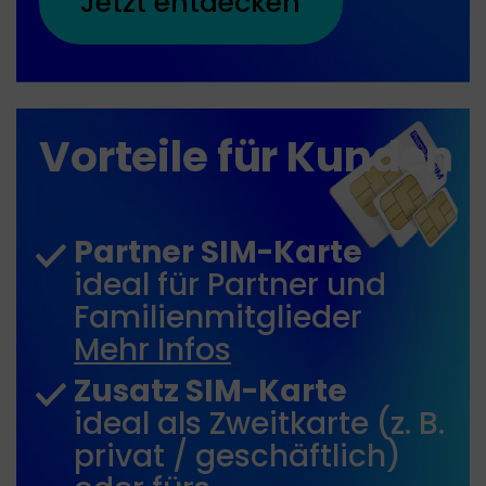
Jetzt entdecken
Vorteile für Kunden
Partner SIM-Karte
ideal für Partner und
Familienmitglieder
Mehr Infos
Zusatz SIM-Karte
ideal als Zweitkarte (z. B.
privat / geschäftlich)