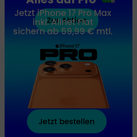
17
Pro
Jetzt iPhone 17 Pro Max
Max
Zur Aktion
inkl. Allnet Flat
sichern ab 59,99 € mtl.
Jetzt bestellen