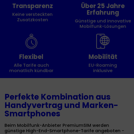
Transparenz
Über 25 Jahre
Erfahrung
Keine versteckten
Zusatzkosten
Günstige und innovative
Mobilfunk-Lösungen
Flexibel
Mobilität
Alle Tarife auch
EU-Roaming
monatlich kündbar
inklusive
Perfekte Kombination aus
Handyvertrag und Marken-
Smartphones
Beim Mobilfunk-Anbieter PremiumSIM werden
günstige High-End-Smartphone-Tarife angeboten -