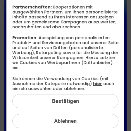
PREMIUM-DEAL
Partnerschaften:
Kooperationen mit
ausgewählten Partnern, um Ihnen personalisierte
16 GB LTE
Inhalte passend zu Ihren Interessen anzuzeigen
oder um gemeinsame Kampagnen auszuwerten,
nachzuhalten und abzurechnen.
Allnet Flat
Promotion:
Ausspielung von personalisierten
Produkt- und Serviceangeboten auf unserer Seite
und auf Seiten von Dritten (personalisierte
13
,
99
€
Werbung), Retargeting sowie für die Messung der
10
Wirksamkeit unserer Kampagnen. Hierzu setzten
99
wir Cookies von Werbepartnern (Drittanbieter)
ein.
Sie können die Verwendung von Cookies (mit
Ausnahme der Kategorie notwendig)
hier
auch
einzeln auswählen oder ablehnen.
€ mtl.
Bestätigen
Zu den Tarifen
Ablehnen