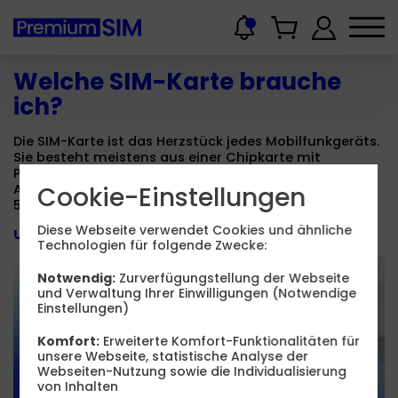
Welche SIM-Karte brauche
ich?
Die SIM-Karte ist das Herzstück jedes Mobilfunkgeräts.
Sie besteht meistens aus einer Chipkarte mit
Prozessor und Speicher und ermöglicht die
Cookie-Einstellungen
Anmeldung beim jeweiligen Tarifanbieter. Wer einen
5G-Tarif nutzen möchte, benötigt eine 5G SIM.
Diese Webseite verwendet Cookies und ähnliche
Unsere aktuelle Tarif-Empfehlung
Technologien für folgende Zwecke:
Premium zum
Notwendig:
Zurverfügungstellung der Webseite
besten Preis.
und Verwaltung Ihrer Einwilligungen (Notwendige
Einstellungen)
Komfort:
Erweiterte Komfort-Funktionalitäten für
unsere Webseite, statistische Analyse der
Webseiten-Nutzung sowie die Individualisierung
von Inhalten