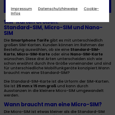
Impressum
Datenschutzhinweise
Cookie-
Infos
SIM-Karten Größen:
Standard-SIM, Micro-SIM und Nano-
SIM
Die
Smartphone Tarife
gibt es mit unterschiedlich
großen SIM-Karten. Kunden können im Rahmen der
Bestellung auswählen, ob sie eine
Standard-SIM-
Karte
,
Micro-SIM-Karte
oder eine
Nano-SIM-Karte
wünschen. Diese drei Arten unterscheiden sich wie
schon erwähnt durch ihre Größe voneinander und sind
für unterschiedliche Mobilfunkgeräte konzipiert.Wann
braucht man eine Standard-SIM?
Die Standard-SIM-Karte ist die Urform der SIM-Karten.
Sie ist
25 mm x 15 mm groß
und kann durch
Ausstanzen in die kleinere Micro-SIM umgewandelt
werden.
Wann braucht man eine Micro-SIM?
Die Micro-SIM ist etwas kleiner als die Standard-SIM