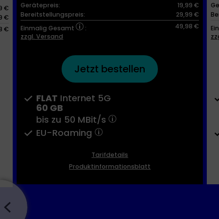
Gerätepreis:
19,99 €
Ge
9 €
Bereitstellungspreis:
29,99 €
Be
9 €
49,98 €
Einmalig Gesamt
:
Ei
8 €
zzgl. Versand
zz
Jetzt bestellen
FLAT
Internet 5G
60 GB
bis zu
50 MBit/s
EU-Roaming
Tarifdetails
Produktinformationsblatt