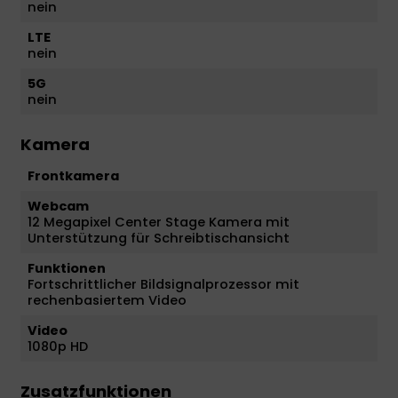
nein
LTE
nein
5G
nein
Kamera
Frontkamera
Webcam
12 Megapixel Center Stage Kamera mit
Unterstützung für Schreibtischansicht
Funktionen
Fortschrittlicher Bildsignal­prozessor mit
rechenbasiertem Video
Video
1080p HD
Zusatzfunktionen