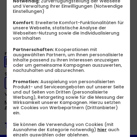
Notwendig:
Zurverfügungstellung der Webseite
und Verwaltung Ihrer Einwilligungen (Notwendige
Produkt- und Sicherheitsinformationen
Einstellungen)
Komfort:
Erweiterte Komfort-Funktionalitäten für
unsere Webseite, statistische Analyse der
Webseiten-Nutzung sowie die Individualisierung
von Inhalten
Partnerschaften:
Kooperationen mit
Farbe -
Space Schwarz
ausgewählten Partnern, um Ihnen personalisierte
Inhalte passend zu Ihren Interessen anzuzeigen
oder um gemeinsame Kampagnen auszuwerten,
nachzuhalten und abzurechnen.
Speicher -
1 TB
Promotion:
Ausspielung von personalisierten
1 TB
Produkt- und Serviceangeboten auf unserer Seite
und auf Seiten von Dritten (personalisierte
Verfügbarkeit -
Sofort lieferbar
Werbung), Retargeting sowie für die Messung der
Mobiler WLAN-Router GRATIS
Wirksamkeit unserer Kampagnen. Hierzu setzten
Auf Wunsch Handyversicherung ab 3,99 €
wir Cookies von Werbepartnern (Drittanbieter)
ein.
Tarif auswählen:
Sie können die Verwendung von Cookies (mit
Ausnahme der Kategorie notwendig)
hier
auch
einzeln auswählen oder ablehnen.