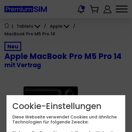
|
Tablets
/
Apple
/
MacBook Pro M5 Pro 14
Neu
Apple MacBook Pro M5 Pro 14
mit Vertrag
Cookie-Einstellungen
70 - 94
W
USB PD
Diese Webseite verwendet Cookies und ähnliche
Technologien für folgende Zwecke: