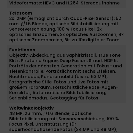
Videoformate: HEVC und H.264, Stereoaufnahme
Telezoom
2x 12MP (ermöglicht durch Quad-Pixel Sensor): 52
mm, ƒ/1.6 Blende, optische Bild­stabilisierung mit
Sensor­verschiebung, 100 % Focus Pixel, 2x
optisches Einzoomen, 2x optisches Auszoomen, 4x
optischer Zoombereich, Bis zu 10x digitaler Zoom
Funktionen
Objektiv-Abdeckung aus Saphirkristall, True Tone
Blitz, Photonic Engine, Deep Fusion, Smart HDR 5,
Porträts der nächsten Generation mit Fokus- und
Tiefenkontrolle, Porträtlicht mit sechs Effekten,
Nachtmodus, Panoramabild (bis zu 63 MP),
Fotografische Stile, Fotos und Live Fotos mit
großem Farbraum, Fortschrittliche Rote-Augen-
Korrektur, Automatische Bildstabilisierung,
Serienbildmodus, Geotagging für Fotos
Weitwinkelobjektiv
48 MP, 26 mm, ƒ/1.6 Blende, optische
Bildstabilisierung mit Sensorverschiebung, 100 %
Focus Pixel, Unterstützung für
superhochauflösende Fotos (24 MP und 48 MP),