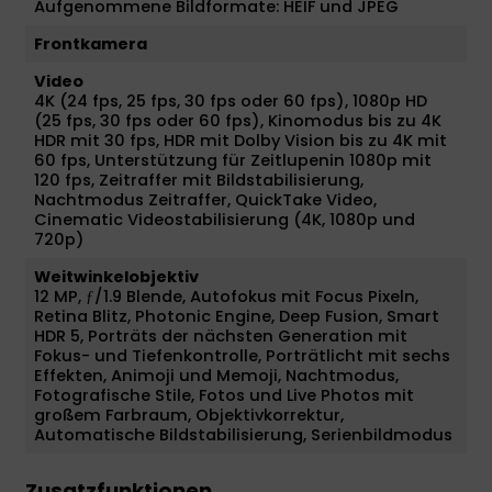
Aufgenommene Bildformate: HEIF und JPEG
Frontkamera
Video
4K (24 fps, 25 fps, 30 fps oder 60 fps), 1080p HD
(25 fps, 30 fps oder 60 fps), Kinomodus bis zu 4K
HDR mit 30 fps, HDR mit Dolby Vision bis zu 4K mit
60 fps, Unterstützung für Zeitlupenin 1080p mit
120 fps, Zeitraffer mit Bildstabilisierung,
Nachtmodus Zeitraffer, QuickTake Video,
Cinematic Videostabilisierung (4K, 1080p und
720p)
Weitwinkelobjektiv
12 MP, ƒ/1.9 Blende, Autofokus mit Focus Pixeln,
Retina Blitz, Photonic Engine, Deep Fusion, Smart
HDR 5, Porträts der nächsten Generation mit
Fokus- und Tiefenkontrolle, Porträtlicht mit sechs
Effekten, Animoji und Memoji, Nachtmodus,
Fotografische Stile, Fotos und Live Photos mit
großem Farbraum, Objektivkorrektur,
Automatische Bildstabilisierung, Serienbildmodus
Zusatzfunktionen