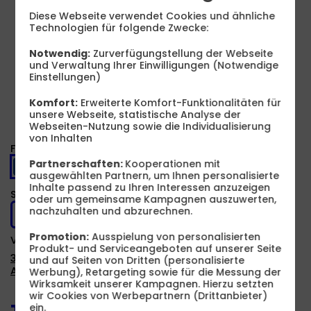
W
USB PD
Diese Webseite verwendet Cookies und ähnliche
Technologien für folgende Zwecke:
Notwendig:
Zurverfügungstellung der Webseite
Produkt- und Sicherheitsinformationen
und Verwaltung Ihrer Einwilligungen (Notwendige
Einstellungen)
Komfort:
Erweiterte Komfort-Funktionalitäten für
unsere Webseite, statistische Analyse der
Webseiten-Nutzung sowie die Individualisierung
von Inhalten
Farbe -
Blau
Partnerschaften:
Kooperationen mit
ausgewählten Partnern, um Ihnen personalisierte
Inhalte passend zu Ihren Interessen anzuzeigen
Speicher -
128 GB
oder um gemeinsame Kampagnen auszuwerten,
nachzuhalten und abzurechnen.
128 GB
256 GB
Promotion:
Ausspielung von personalisierten
Verfügbarkeit -
Sofort lieferbar
Produkt- und Serviceangeboten auf unserer Seite
3 Monate Apple Music zusätzlich
und auf Seiten von Dritten (personalisierte
Auf Wunsch Handyversicherung ab 3,99 €
Werbung), Retargeting sowie für die Messung der
Wirksamkeit unserer Kampagnen. Hierzu setzten
wir Cookies von Werbepartnern (Drittanbieter)
ein.