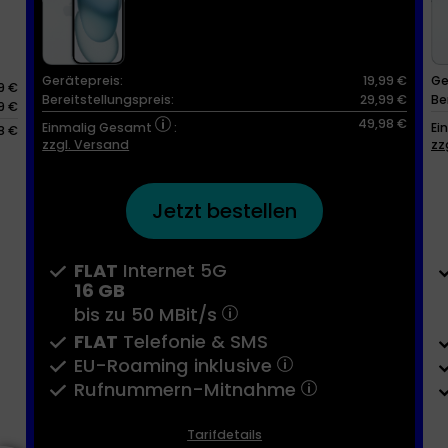
Gerätepreis:
19,99 €
Ge
9 €
Bereitstellungspreis:
29,99 €
Be
9 €
49,98 €
Einmalig Gesamt
:
Ei
8 €
zzgl. Versand
zz
Jetzt bestellen
FLAT
Internet 5G
16 GB
bis zu
50 MBit/s
FLAT
Telefonie & SMS
EU-Roaming inklusive
Rufnummern-​Mitnahme
Tarifdetails