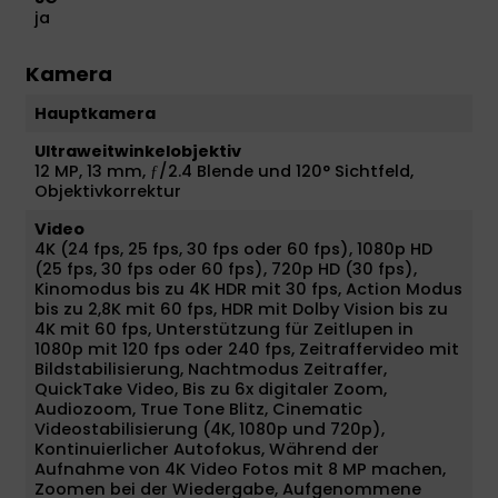
ja
Kamera
Hauptkamera
Ultraweitwinkelobjektiv
12 MP, 13 mm, ƒ/2.4 Blende und 120° Sichtfeld,
Objektivkorrektur
Video
4K (24 fps, 25 fps, 30 fps oder 60 fps), 1080p HD
(25 fps, 30 fps oder 60 fps), 720p HD (30 fps),
Kinomodus bis zu 4K HDR mit 30 fps, Action Modus
bis zu 2,8K mit 60 fps, HDR mit Dolby Vision bis zu
4K mit 60 fps, Unterstützung für Zeitlupen in
1080p mit 120 fps oder 240 fps, Zeitraffervideo mit
Bildstabilisierung, Nachtmodus Zeitraffer,
QuickTake Video, Bis zu 6x digitaler Zoom,
Audiozoom, True Tone Blitz, Cinematic
Videostabilisierung (4K, 1080p und 720p),
Kontinuierlicher Autofokus, Während der
Aufnahme von 4K Video Fotos mit 8 MP machen,
Zoomen bei der Wiedergabe, Aufgenommene