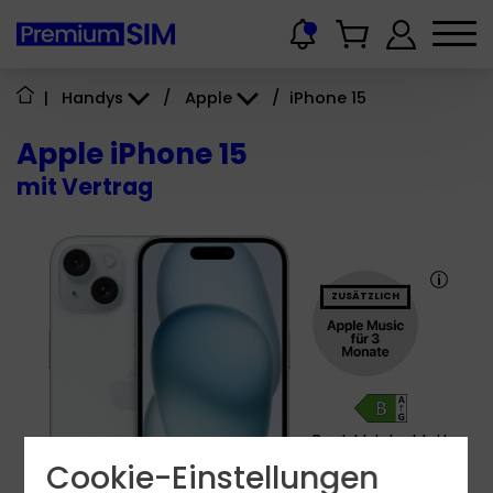
|
Handys
/
Apple
/
iPhone 15
Apple iPhone 15
mit Vertrag
ZUSÄTZLICH
Produktdatenblatt
Cookie-Einstellungen
4.5 - 22