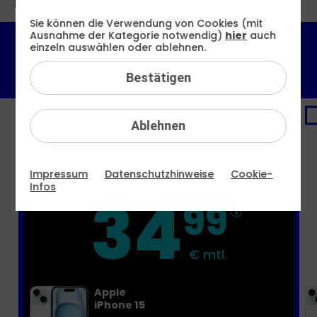
Tarif auswählen:
Sie können die Verwendung von Cookies (mit
Ausnahme der Kategorie notwendig)
hier
auch
einzeln auswählen oder ablehnen.
6 GB
12 GB
16 GB
60 GB
29,99 €
32,99 €
34,99 €
42,99 €
Bestätigen
mtl.
mtl.
mtl.
mtl.
PREMIUM-DEAL
Ablehnen
16 GB
Impressum
Datenschutzhinweise
Cookie-
Infos
34
99
€ mtl.
Apple
iPhone 15