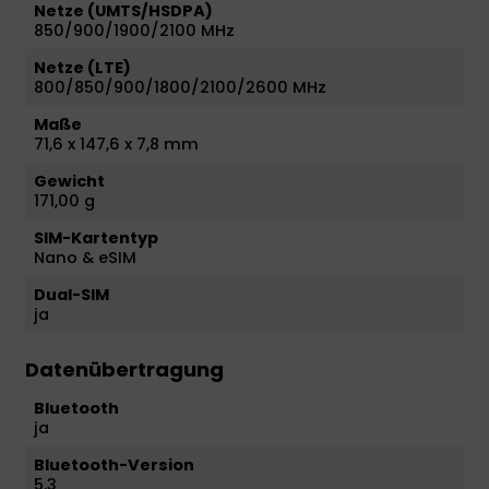
Netze (UMTS/HSDPA)
850/900/1900/2100 MHz
Netze (LTE)
800/850/900/1800/2100/2600 MHz
Maße
71,6 x 147,6 x 7,8 mm
Gewicht
171,00 g
SIM-Kartentyp
Nano & eSIM
Dual-SIM
ja
Datenübertragung
Bluetooth
ja
Bluetooth-Version
5.3