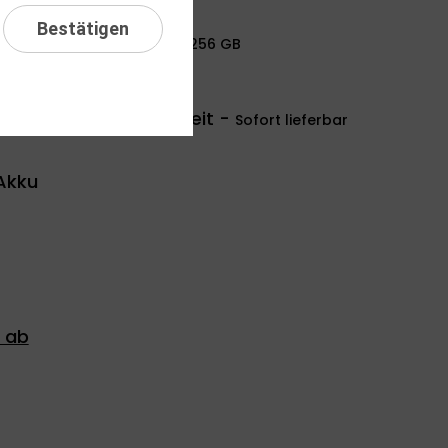
Bestätigen
Speicher -
256 GB
256 GB
Verfügbarkeit -
Sofort lieferbar
Akku
 ab