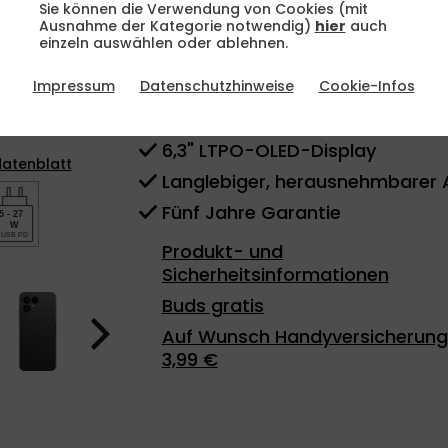
Sie können die Verwendung von Cookies (mit
Fairphone 6
Ausnahme der Kategorie notwendig)
hier
auch
S
einzeln auswählen oder ablehnen.
mit Vertrag
Impressum
Datenschutzhinweise
Cookie-Infos
100% Elektromüll-Neutral
Multitasking wie ein Profi
6,3" LTPO-OLED-Display
atenblatt
Langlebiger, herausnehmbarer 
Fünf Jahre Garantie
5 - 27
W
USB PD
Produkt- und
Sicherheitsinformationen
Buds gratis
Auf Wunsch Handyversicherung
3,99 €