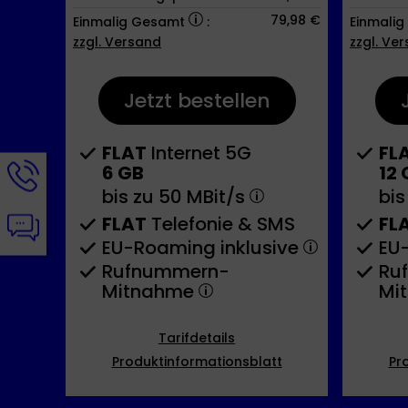
79,98 €
Einmalig Gesamt
:
Einmali
zzgl. Versand
zzgl. Ve
Jetzt bestellen
FLAT
Internet 5G
FL
Hotline-
6 GB
12 
Informationen
bis zu
50 MBit/s
bis
werden
Chat-
FLAT
Telefonie & SMS
FL
angezeigt
Informationen
EU-Roaming inklusive
EU
werden
Rufnummern-​
Ru
angezeigt
Mitnahme
Mi
Tarifdetails
Produktinformationsblatt
Pr