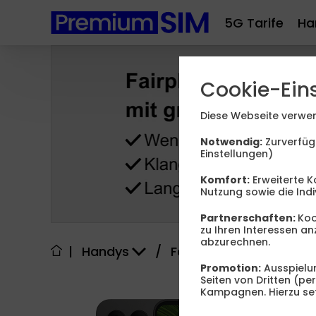
5G Tarife
Ha
Cookie-Ein
Diese Webseite verwen
Notwendig:
Zurverfüg
Einstellungen)
Komfort:
Erweiterte K
Nutzung sowie die Indi
Partnerschaften:
Koo
zu Ihren Interessen 
abzurechnen.
|
Handys
/
Fairphone
/
6
Promotion:
Ausspielun
Seiten von Dritten (p
Kampagnen. Hierzu set