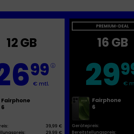
PREMIUM-DEAL
16 GB
12 GB
29
26
9
99
€ m
€ mtl.
Fairphone
Fairphone
6
6
Gerätepreis:
eis:
39,99 €
Bereitstellungspreis:
llungspreis:
29,99 €