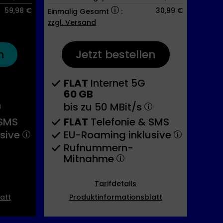
59,98 €
30,99 €
Einmalig Gesamt
:
zzgl. Versand
n
Jetzt bestellen
FLAT
Internet 5G
60 GB
bis zu
50 MBit/s
 SMS
FLAT
Telefonie & SMS
usive
EU-Roaming inklusive
Rufnummern-​
Mitnahme
Tarifdetails
att
Produktinformationsblatt