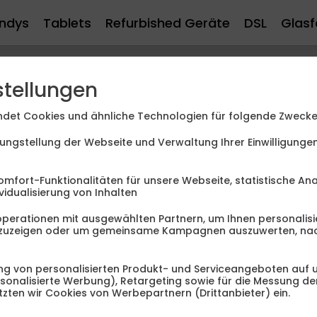
ndys
Tablets
Refurbished Geräte
DSL
Glasf
stellungen
det Cookies und ähnliche Technologien für folgende Zwecke
ungstellung der Webseite und Verwaltung Ihrer Einwilligung
omfort-Funktionalitäten für unsere Webseite, statistische An
vidualisierung von Inhalten
perationen mit ausgewählten Partnern, um Ihnen personalisi
anzuzeigen oder um gemeinsame Kampagnen auszuwerten, na
g von personalisierten Produkt- und Serviceangeboten auf u
ersonalisierte Werbung), Retargeting sowie für die Messung d
zten wir Cookies von Werbepartnern (Drittanbieter) ein.
Aktion