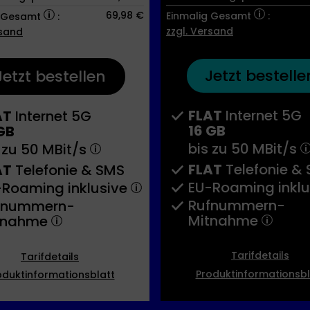
69,98 €
Einmalig Gesamt
:
g Gesamt
:
zzgl. Versand
rsand
Jetzt bestelle
Jetzt bestellen
FLAT
Internet 5G
AT
Internet 5G
16 GB
GB
bis zu
50 MBit/s
 zu
50 MBit/s
FLAT
Telefonie &
AT
Telefonie & SMS
EU-Roaming inkl
-Roaming inklusive
Rufnummern-​
fnummern-​
Mitnahme
tnahme
Tarifdetails
Tarifdetails
Produktinformationsbl
oduktinformationsblatt