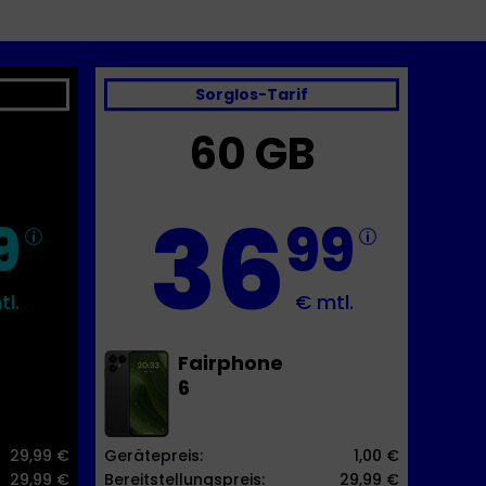
Sorglos-Tarif
60 GB
36
9
99
tl.
€ mtl.
Fairphone
6
29,99 €
Gerätepreis:
1,00 €
29,99 €
Bereitstellungspreis:
29,99 €