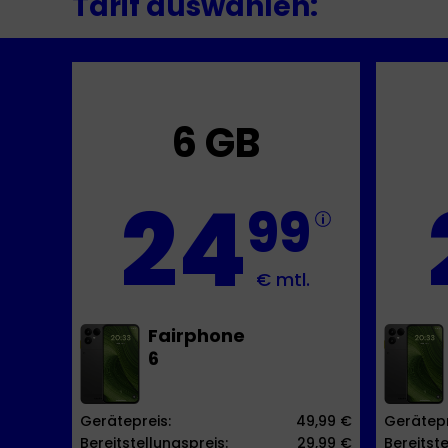
Tarif auswählen:
6 GB
24
99
€ mtl.
Fairphone
6
Gerätepreis:
49,99 €
Gerätepr
Bereitstellungspreis:
29,99 €
Bereitste