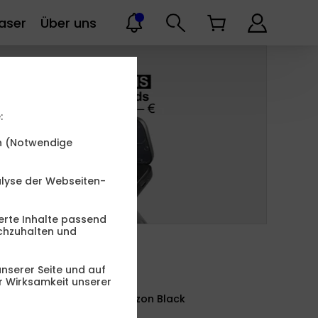
aser
Über uns
:
en (Notwendige
alyse der Webseiten-
erte Inhalte passend
chzuhalten und
nserer Seite und auf
er Wirksamkeit unserer
Farbe -
Horizon Black