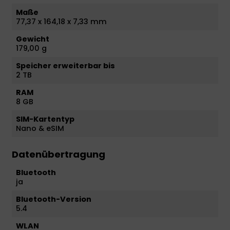
Maße
77,37 x 164,18 x 7,33 mm
Gewicht
179,00 g
Speicher erweiterbar bis
2 TB
RAM
8 GB
SIM-Kartentyp
Nano & eSIM
Datenübertragung
Bluetooth
ja
Bluetooth-Version
5.4
WLAN