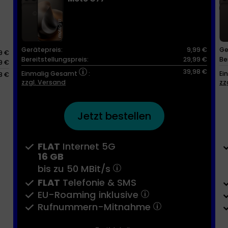
Gerätepreis:
9,99 €
Ge
9 €
Bereitstellungspreis:
29,99 €
Be
9 €
39,98 €
Einmalig Gesamt
:
Ei
8 €
zzgl. Versand
zz
Jetzt bestellen
FLAT
Internet 5G
16 GB
bis zu
50 MBit/s
FLAT
Telefonie & SMS
EU-Roaming inklusive
Rufnummern-​Mitnahme