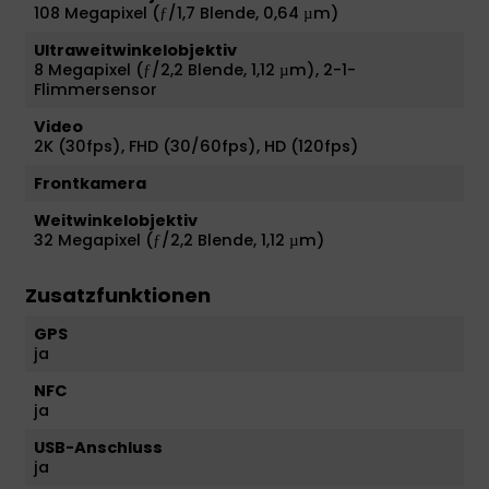
108 Megapixel (ƒ/1,7 Blende, 0,64 µm)
Ultraweitwinkelobjektiv
8 Megapixel (ƒ/2,2 Blende, 1,12 µm), 2-1-
Flimmersensor
Video
2K (30fps), FHD (30/60fps), HD (120fps)
Frontkamera
Weitwinkelobjektiv
32 Megapixel (ƒ/2,2 Blende, 1,12 µm)
Zusatzfunktionen
GPS
ja
NFC
ja
USB-Anschluss
ja