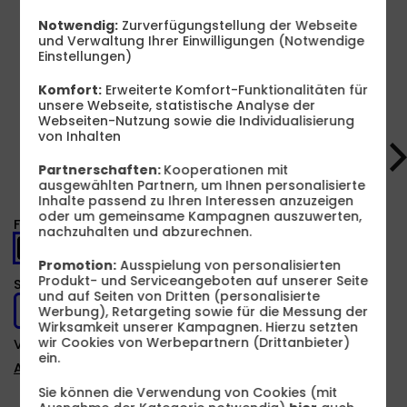
Notwendig:
Zurverfügungstellung der Webseite
und Verwaltung Ihrer Einwilligungen (Notwendige
Einstellungen)
Komfort:
Erweiterte Komfort-Funktionalitäten für
Produkt- und Sicherheitsinformationen
unsere Webseite, statistische Analyse der
Webseiten-Nutzung sowie die Individualisierung
von Inhalten
Partnerschaften:
Kooperationen mit
ausgewählten Partnern, um Ihnen personalisierte
Inhalte passend zu Ihren Interessen anzuzeigen
oder um gemeinsame Kampagnen auszuwerten,
Farbe -
PANTONE Black Olive
nachzuhalten und abzurechnen.
Promotion:
Ausspielung von personalisierten
Produkt- und Serviceangeboten auf unserer Seite
Speicher -
256 GB
und auf Seiten von Dritten (personalisierte
256 GB
Werbung), Retargeting sowie für die Messung der
Wirksamkeit unserer Kampagnen. Hierzu setzten
wir Cookies von Werbepartnern (Drittanbieter)
Verfügbarkeit -
Sofort lieferbar
ein.
Auf Wunsch Handyversicherung ab 3,99 €
Sie können die Verwendung von Cookies (mit