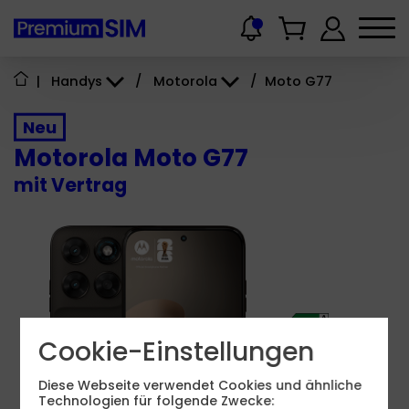
|
Handys
/
Motorola
/
Moto G77
Neu
Motorola Moto G77
mit Vertrag
Cookie-Einstellungen
Produktdatenblatt
Diese Webseite verwendet Cookies und ähnliche
5 - 33
Technologien für folgende Zwecke:
W
USB PD