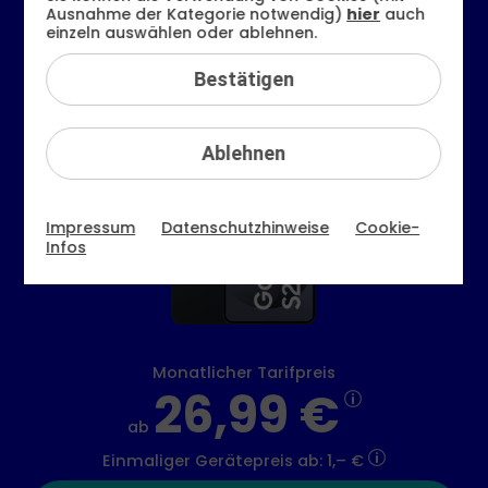
Ausnahme der Kategorie notwendig)
hier
auch
einzeln auswählen oder ablehnen.
Samsung
Bestätigen
Galaxy S26
(Refurbished)
Ablehnen
Impressum
Datenschutzhinweise
Cookie-
Infos
Monatlicher Tarifpreis
26,99 €
ab
Einmaliger Gerätepreis
ab: 1,– €