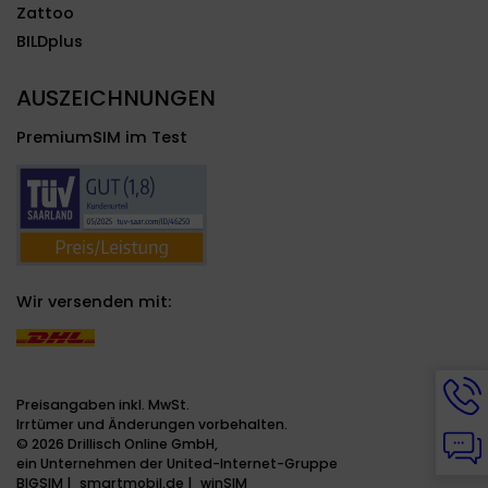
Zattoo
BILDplus
AUSZEICHNUNGEN
PremiumSIM im Test
Wir versenden mit:
Hotli
Info
Preisangaben inkl. MwSt.
werd
Irrtümer und Änderungen vorbehalten.
Chat
ange
© 2026 Drillisch Online GmbH,
Info
ein Unternehmen der United-Internet-Gruppe
werd
BIGSIM
smartmobil.de
winSIM