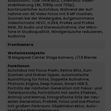
Audiozoom, True Tone Blitz, Cinematic Video­
stabilisierung (4K, 1080p und 720p),
Kontinuierlicher Auto­fokus, Während der Auf­
nahme von 4K Video Fotos mit 8 MP machen,
Zoomen bei der Wieder­gabe, Aufgenommene
Video­formate: HEVC, H.264, ProRes und ProRes
RAW, 3D Audio und Stereo­aufnahme, Vier Mikro­
fone in Studio­qualität, Wind­geräusche redu­zieren,
Audiomix
Frontkamera
Weitwinkelobjektiv
18 Megapxiel Center Stage Kamera, ƒ/1.9 Blende
Funktionen
Auto­fokus mit Focus Pixeln, Retina Blitz, Zum
Zoomen und Drehen tippen, Automatische
Ausrichtung für Fotos, Doppelte Aufnahme,
Photonic Engine, Deep Fusion, Smart HDR 5,
Porträts der nächsten Gene­ra­tion mit Fokus- und
Tiefenkontrolle, Porträt­licht mit sechs Effekten,
Animoji und Memoji, Fotografische Stile der neu­
esten Gene­ra­tion, ProRAW, Fotos und Live Photos
mit großem Farb­raum, Objektivkorrektur, Auto­
matische Bild­stabi­li­sierung