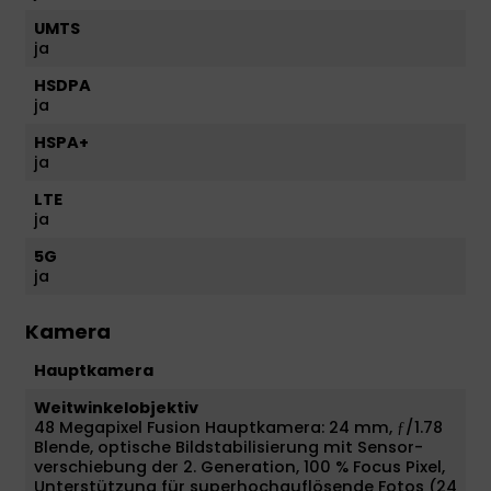
UMTS
ja
HSDPA
ja
HSPA+
ja
LTE
ja
5G
ja
Kamera
Hauptkamera
Weitwinkelobjektiv
48 Megapixel Fusion Haupt­kamera: 24 mm, ƒ/1.78
Blende, optische Bild­stabilisierung mit Sensor­
verschiebung der 2. Gene­ra­tion, 100 % Focus Pixel,
Unter­stüt­zung für super­hoch­auflösende Fotos (24