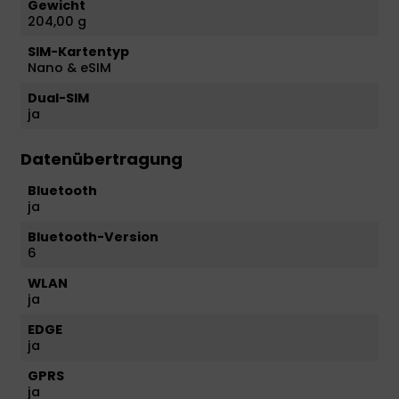
Gewicht
204,00 g
SIM-Kartentyp
Nano & eSIM
Dual-SIM
ja
Datenübertragung
Bluetooth
ja
Bluetooth-Version
6
WLAN
ja
EDGE
ja
GPRS
ja