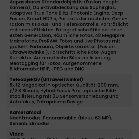
Anpass­bares Standard­objektiv (Fusion Haupt­
kamera), Objektivabdeckung aus Saphirglas,
Adaptiver True Tone Blitz, Photonic Engine, Deep
Fusion, Smart HDR 5, Porträts der nächsten Gene­
ra­tion mit Fokus- und Tiefenkontrolle, Porträt­licht
mit sechs Effekten, Fotografische Stile der neu­
esten Gene­ra­tion, Räumliche Fotos, 48 Megapixel
Makrofotos, ProRAW, Fotos und Live Photos mit
großem Farb­raum, Objektivkorrektur (Fusion
Ultra­weit­winkel), Fort­schrittliche Rote-Augen-
Korrektur, Auto­matische Bild­stabi­li­sierung,
Geotagging für Fotos, Aufgenommene
Bildformate: HEIF, JPEG und DNG
Teleobjektiv (Ultraweitwinkel)
8x 12 Megapixel in optischer Qualität: 200 mm,
ƒ/2.8 Blende, Hybrid Focus Pixel, optische Bild­
stabilisierung mit 3D Sensor­verschiebung und
Auto­fokus, Tetraprisma Design
Kameramodi
Nacht­modus, Panoramabild (bis zu 63 MP),
Serienbildmodus
Video