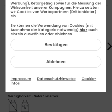
Werbung), Retargeting sowie für die Messung der
Wirksamkeit unserer Kampagnen. Hierzu setzten
wir Cookies von Werbepartnern (Drittanbieter)
Apple AirPods 4
ein.
für nur 6,00 €/Monat auf Wunsch dazu
Sie können die Verwendung von Cookies (mit
Ausnahme der Kategorie notwendig)
hier
auch
einzeln auswählen oder ablehnen.
Bestätigen
Ablehnen
Impressum
Datenschutzhinweise
Cookie-
Farbe -
Weiß
Infos
Verfügbarkeit -
Sofort lieferbar
2.5 - 3
W