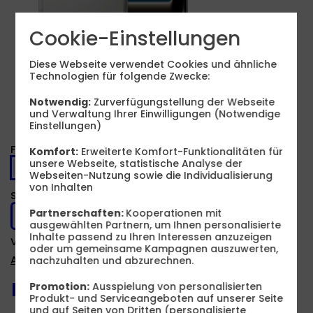
Cookie-Einstellungen
Produkt- und Sicherheitsinformationen
Diese Webseite verwendet Cookies und ähnliche
Technologien für folgende Zwecke:
Notwendig:
Zurverfügungstellung der Webseite
und Verwaltung Ihrer Einwilligungen (Notwendige
Einstellungen)
Farbe -
Silber
Komfort:
Erweiterte Komfort-Funktionalitäten für
unsere Webseite, statistische Analyse der
Webseiten-Nutzung sowie die Individualisierung
von Inhalten
Speicher -
256 GB
Partnerschaften:
Kooperationen mit
256 GB
512 GB
1 TB
ausgewählten Partnern, um Ihnen personalisierte
Inhalte passend zu Ihren Interessen anzuzeigen
Verfügbarkeit -
Sofort lieferbar
oder um gemeinsame Kampagnen auszuwerten,
Auf Wunsch Handyversicherung ab 3,99 €
nachzuhalten und abzurechnen.
Passendes Zubehör:
Promotion:
Ausspielung von personalisierten
Produkt- und Serviceangeboten auf unserer Seite
und auf Seiten von Dritten (personalisierte