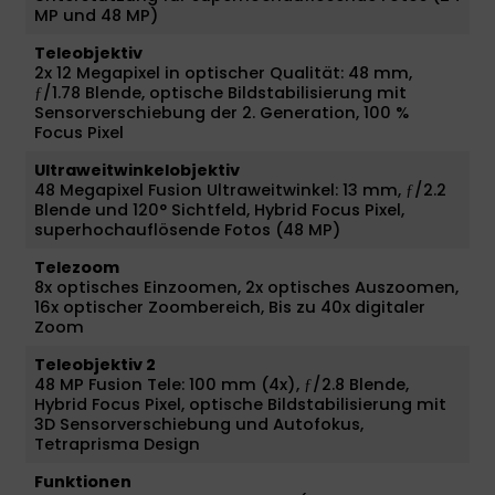
MP und 48 MP)
Teleobjektiv
2x 12 Megapixel in optischer Qualität: 48 mm,
ƒ/1.78 Blende, optische Bild­stabilisierung mit
Sensor­verschiebung der 2. Gene­ra­tion, 100 %
Focus Pixel
Ultraweitwinkelobjektiv
48 Megapixel Fusion Ultra­weit­winkel: 13 mm, ƒ/2.2
Blende und 120° Sichtfeld, Hybrid Focus Pixel,
superhoch­auflösende Fotos (48 MP)
Telezoom
8x optisches Einzoomen, 2x optisches Auszoomen,
16x optischer Zoom­bereich, Bis zu 40x digitaler
Zoom
Teleobjektiv 2
48 MP Fusion Tele: 100 mm (4x), ƒ/2.8 Blende,
Hybrid Focus Pixel, optische Bild­stabilisierung mit
3D Sensor­verschiebung und Auto­fokus,
Tetraprisma Design
Funktionen