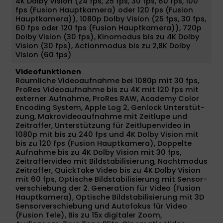
4K Dolby Vision (24 fps, 25 fps, 30 fps, 60 fps, 100
fps (Fusion Haupt­kamera) oder 120 fps (Fusion
Haupt­kamera)), 1080p Dolby Vision (25 fps, 30 fps,
60 fps oder 120 fps (Fusion Haupt­kamera)), 720p
Dolby Vision (30 fps), Kino­modus bis zu 4K Dolby
Vision (30 fps), Actionmodus bis zu 2,8K Dolby
Vision (60 fps)
Videofunktionen
Räumliche Video­auf­nahme bei 1080p mit 30 fps,
ProRes Video­aufnahme bis zu 4K mit 120 fps mit
externer Auf­nahme, ProRes RAW, Academy Color
Encoding System, Apple Log 2, Genlock Unter­stüt­
zung, Makrovideo­aufnahme mit Zeitlupe und
Zeitraffer, Unter­stüt­zung für Zeitlupen­video in
1080p mit bis zu 240 fps und 4K Dolby Vision mit
bis zu 120 fps (Fusion Haupt­kamera), Doppelte
Auf­nahme bis zu 4K Dolby Vision mit 30 fps,
Zeitraffervideo mit Bild­stabilisierung, Nacht­modus
Zeitraffer, QuickTake Video bis zu 4K Dolby Vision
mit 60 fps, Optische Bild­stabilisierung mit Sensor­
verschiebung der 2. Gene­ra­tion für Video (Fusion
Haupt­kamera), Optische Bild­stabi­li­sierung mit 3D
Sensor­verschiebung und Auto­fokus für Video
(Fusion Tele), Bis zu 15x digitaler Zoom,