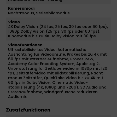
Kameramodi
Nacht­modus, Serienbildmodus
Video
4K Dolby Vision (24 fps, 25 fps, 30 fps oder 60 fps),
1080p Dolby Vision (25 fps, 30 fps oder 60 fps),
Kino­modus bis zu 4K Dolby Vision mit 30 fps
Videofunktionen
Ultrastabilisiertes Video, Automatische
Ausrichtung für Video­anrufe, ProRes bis zu 4K mit
60 fps mit externer Auf­nahme, ProRes RAW,
Academy Color Encoding System, Apple Log 2,
Unter­stüt­zung für Zeitlupen­video in 1080p mit 120
fps, Zeitraffervideo mit Bild­stabilisierung, Nacht­
modus Zeitraffer, QuickTake Video bis zu 4K mit
60 fps in Dolby Vision, Cinematic Video­
stabilisierung (4K, 1080p und 720p), 3D Audio und
Stereo­aufnahme, Wind­geräusche redu­zieren,
Audiomix
Zusatzfunktionen