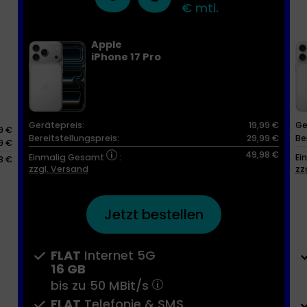
€ mtl.
Apple
iPhone 17 Pro
Gerätepreis:
19,99 €
Ge
9 €
Bereitstellungspreis:
29,99 €
Be
9 €
49,98 €
Einmalig Gesamt
:
Ei
8 €
zzgl. Versand
zz
Jetzt bestellen
FLAT
Internet 5G
16 GB
bis zu
50 MBit/s
FLAT
Telefonie & SMS