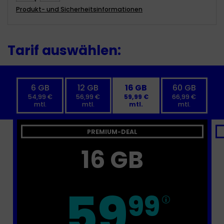
Produkt- und Sicherheitsinformationen
Tarif auswählen:
6 GB
12 GB
16 GB
60 GB
54,99 €
56,99 €
59,99 €
66,99 €
mtl.
mtl.
mtl.
mtl.
PREMIUM-DEAL
16 GB
59
99