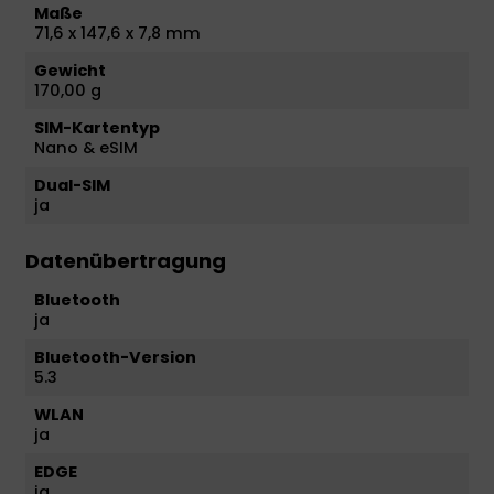
Maße
71,6 x 147,6 x 7,8 mm
Gewicht
170,00 g
SIM-Kartentyp
Nano & eSIM
Dual-SIM
ja
Datenübertragung
Bluetooth
ja
Bluetooth-Version
5.3
WLAN
ja
EDGE
ja