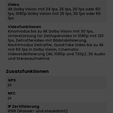
Video
4K Dolby Vision mit 24 fps, 25 fps, 30 fps oder 60
fps, 1080p Dolby Vision mit 25 fps, 30 fps oder 60
fps
Videofunktionen
Kinomodus bis zu 4K Dolby Vision mit 30 fps,
Unterstützung für Zeitlupenvideo in 1080p mit 120
fps, Zeitraffervideo mit Bildstabilisierung,
Nachtmodus Zeitraffer, QuickTake Video bis zu 4K
mit 60 fps in Dolby Vision, Cinematic
Videostabilisierung (4K, 1080p und 720p), 3D Audio
und Stereoaufnahme
Zusatzfunktionen
GPS
ja
NFC
ja
IP Zertifizierung
IP68 (Wasser- und staubdicht)