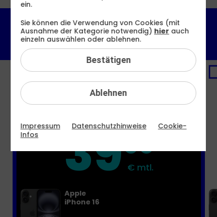
ein.
Sie können die Verwendung von Cookies (mit
6 GB
12 GB
16 GB
60 GB
Ausnahme der Kategorie notwendig)
hier
auch
34,99 €
36,99 €
39,99 €
46,99 €
einzeln auswählen oder ablehnen.
mtl.
mtl.
mtl.
mtl.
Bestätigen
PREMIUM-DEAL
16 GB
Ablehnen
39
Impressum
Datenschutzhinweise
Cookie-
99
Infos
€ mtl.
Apple
iPhone 16