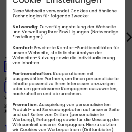
Cookie-Einstellungen
USB PD
Diese Webseite verwendet Cookies und ähnliche
Technologien für folgende Zwecke:
Produkt- und Sicherheitsinformationen
Notwendig:
Zurverfügungstellung der Webseite
und Verwaltung Ihrer Einwilligungen (Notwendige
Einstellungen)
Komfort:
Erweiterte Komfort-Funktionalitäten für
unsere Webseite, statistische Analyse der
Webseiten-Nutzung sowie die Individualisierung
Farbe -
Schwarz
von Inhalten
Partnerschaften:
Kooperationen mit
Speicher -
ausgewählten Partnern, um Ihnen personalisierte
128 GB
Inhalte passend zu Ihren Interessen anzuzeigen
128 GB
oder um gemeinsame Kampagnen auszuwerten,
nachzuhalten und abzurechnen.
Verfügbarkeit -
Sofort lieferbar
Promotion:
Ausspielung von personalisierten
3 Monate Apple Music zusätzlich
Produkt- und Serviceangeboten auf unserer Seite
Auf Wunsch Handyversicherung ab 3,99 €
und auf Seiten von Dritten (personalisierte
Werbung), Retargeting sowie für die Messung der
Wirksamkeit unserer Kampagnen. Hierzu setzten
Tarif auswählen:
wir Cookies von Werbepartnern (Drittanbieter)