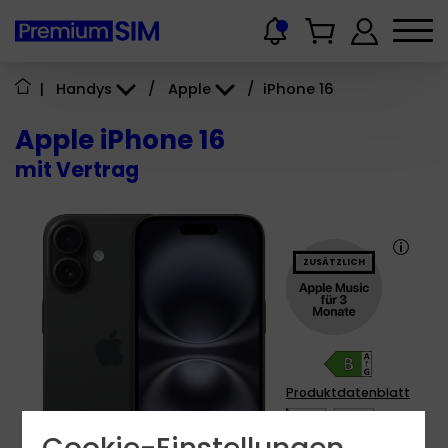
|
Handys
/
Apple
/
iPhone 16
Apple iPhone 16
mit Vertrag
ZUSÄTZLICH
Produktdatenblatt
4.5 - 23
W