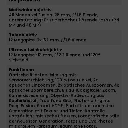
Weitwinkelobjektiv
48 Megapixel Fusion: 26 mm, ƒ/1.6 Blende,
Unterstützung für superhochauflösende Fotos (24
MP und 48 MP)
Teleobjektiv
12 Megapixel 2x: 52 mm, ƒ/1.6 Blende
Ultraweitwinkelobjektiv
12 Megapixel: 13 mm, ƒ/2.2 Blende und 120°
Sichtfeld
Funktionen
Optische Bildstabilisierung mit
Sensorverschiebung, 100 % Focus Pixel, 2x
optisches Einzoomen, 2x optisches Auszoomen, 4x
optischer Zoombereich, Bis zu 10x digitaler Zoom,
Kamerasteuerung, Objektiv-Abdeckung aus
Saphirkristall, True Tone Blitz, Photonic Engine,
Deep Fusion, Smart HDR 5, Porträts der nächsten
Generation mit Fokus- und Tiefen-Kontrolle,
Porträtlicht mit sechs Effekten, Fotografische Stile
der neuesten Generation, Fotos und Live Photos
mit großem Farbraum, Räumliche Fotos,