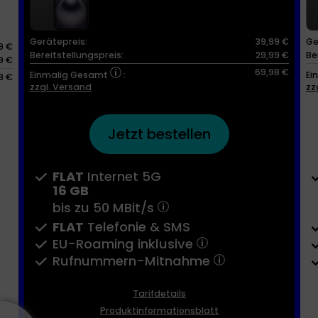
Gerätepreis:
39,99 €
Ge
9 €
Bereitstellungspreis:
29,99 €
Be
9 €
69,98 €
Einmalig Gesamt
:
Ei
8 €
zzgl. Versand
zz
Jetzt bestellen
FLAT
Internet 5G
16 GB
bis zu
50 MBit/s
FLAT
Telefonie & SMS
EU-Roaming inklusive
Rufnummern-​Mitnahme
Tarifdetails
Produktinformationsblatt