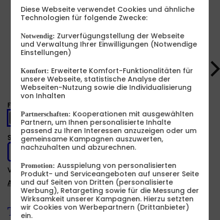
Diese Webseite verwendet Cookies und ähnliche
Technologien für folgende Zwecke:
Zurverfügungstellung der Webseite
Notwendig:
Produkt- und Sicherheitsinformationen
und Verwaltung Ihrer Einwilligungen (Notwendige
Einstellungen)
Erweiterte Komfort-Funktionalitäten für
Komfort:
unsere Webseite, statistische Analyse der
Webseiten-Nutzung sowie die Individualisierung
von Inhalten
Farbe -
Moonstone
Kooperationen mit ausgewählten
Partnerschaften:
Partnern, um Ihnen personalisierte Inhalte
passend zu Ihren Interessen anzuzeigen oder um
Speicher -
256 GB
gemeinsame Kampagnen auszuwerten,
nachzuhalten und abzurechnen.
256 GB
512 GB
Ausspielung von personalisierten
Promotion:
Verfügbarkeit -
Sofort lieferbar
Produkt- und Serviceangeboten auf unserer Seite
und auf Seiten von Dritten (personalisierte
Auf Wunsch Handyversicherung ab 3,99 €
Werbung), Retargeting sowie für die Messung der
Wirksamkeit unserer Kampagnen. Hierzu setzten
wir Cookies von Werbepartnern (Drittanbieter)
Tarif auswählen:
ein.