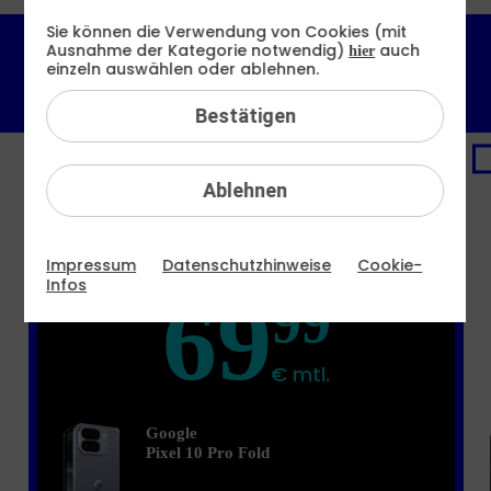
Sie können die Verwendung von Cookies (mit
Ausnahme der Kategorie notwendig)
auch
hier
6 GB
12 GB
60 GB
16 GB
einzeln auswählen oder ablehnen.
64,99 €
66,99 €
76,99 €
69,99 €
mtl.
mtl.
mtl.
mtl.
Bestätigen
PREMIUM-DEAL
Ablehnen
16 GB
Impressum
Datenschutzhinweise
Cookie-
Infos
69
99
€ mtl.
Google
Pixel 10 Pro Fold