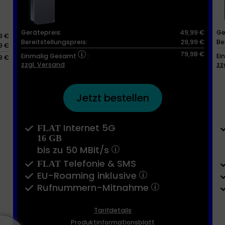
Gerätepreis:
49,99 €
Ge
9 €
Bereitstellungspreis:
29,99 €
Be
9 €
79,98 €
Einmalig Gesamt
:
Ei
8 €
zzgl. Versand
zz
Jetzt bestellen
Internet 5G
FLAT
16 GB
bis zu
50 MBit/s
Telefonie & SMS
FLAT
EU-Roaming inklusive
Rufnummern-​Mitnahme
Tarifdetails
Produktinformationsblatt