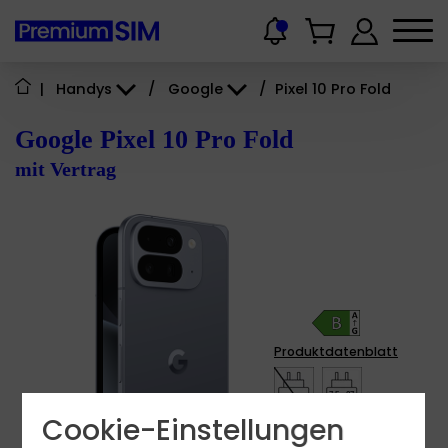
|
Handys
/
Google
/
Pixel 10 Pro Fold
Google Pixel 10 Pro Fold
mit Vertrag
Produktdatenblatt
7.5 - 27
W
USB PD
Cookie-Einstellungen