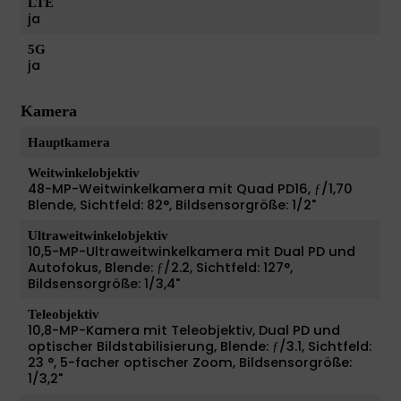
LTE
ja
5G
ja
Kamera
Hauptkamera
Weitwinkelobjektiv
48-MP-Weitwinkelkamera mit Quad PD16, ƒ/1,70
Blende, Sichtfeld: 82°, Bildsensorgröße: 1/2"
Ultraweitwinkelobjektiv
10,5-MP-Ultraweitwinkelkamera mit Dual PD und
Autofokus, Blende: ƒ/2.2, Sichtfeld: 127°,
Bildsensorgröße: 1/3,4"
Teleobjektiv
10,8-MP-Kamera mit Teleobjektiv, Dual PD und
optischer Bildstabilisierung, Blende: ƒ/3.1, Sichtfeld:
23 °, 5-facher optischer Zoom, Bildsensorgröße:
1/3,2"