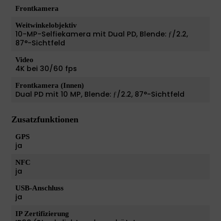
Frontkamera
Weitwinkelobjektiv
10-MP-Selfiekamera mit Dual PD, Blende: ƒ/2.2,
87°-Sichtfeld
Video
4K bei 30/60 fps
Frontkamera (Innen)
Dual PD mit 10 MP, Blende: ƒ/2.2, 87°-Sichtfeld
Zusatzfunktionen
GPS
ja
NFC
ja
USB-Anschluss
ja
IP Zertifizierung