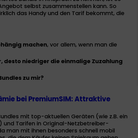
 Angebot selbst zusammenstellen kann. So
klich das Handy und den Tarif bekommt, die
abhängig machen
, vor allem, wenn man die
 desto niedriger die einmalige Zuzahlung
Bundles zu mir?
ämie bei PremiumSIM: Attraktive
undles mit top-aktuellen Geräten (wie z.B. ein
nd Tarifen in Original-Netzbetreiber-
, da man mit ihnen besonders schnell mobil
les, die dem Käufer keinen Spielraum geben,