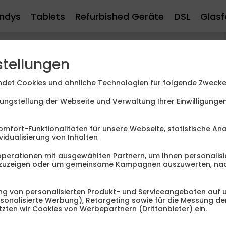
ndys
Tablets
Refurbished Geräte
DSL
Glasf
r und so bringen Handyhersteller in immer
Markt. Diese bieten überarbeitete oder
stellungen
e meist nicht ganz billig. Eine gute
anzuschaffen und dabei trotzdem zu sparen,
det Cookies und ähnliche Technologien für folgende Zwecke
um ein Komplettpaket aus Tarif und Handy. Je
ungstellung der Webseite und Verwaltung Ihrer Einwilligung
traktive Zugabe, wie einen Laptop oder einen
omfort-Funktionalitäten für unsere Webseite, statistische An
vidualisierung von Inhalten
perationen mit ausgewählten Partnern, um Ihnen personalisi
anzuzeigen oder um gemeinsame Kampagnen auszuwerten, na
99
€
g von personalisierten Produkt- und Serviceangeboten auf u
10
ersonalisierte Werbung), Retargeting sowie für die Messung d
99
zten wir Cookies von Werbepartnern (Drittanbieter) ein.