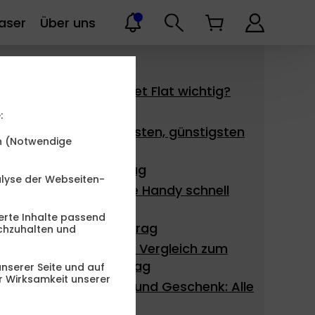
aser
Über uns
Alle Handytarife
Was ist bei der Allnet Flat wichtig?
Handytarife
:
Kriterien für den besten, günstigsten
en (Notwendige
Handyvertrag
2 Handys ein Vertrag
alyse der Webseiten-
Günstige Angebote Handy schnell
finden
erte Inhalte passend
Billigster Handyvertrag
chzuhalten und
Mit dem Handy Flat Vergleich zum
idealen Handyvertrag
nserer Seite und auf
er Wirksamkeit unserer
Handy mit Vertrag und Geschenk: Alle
Infos