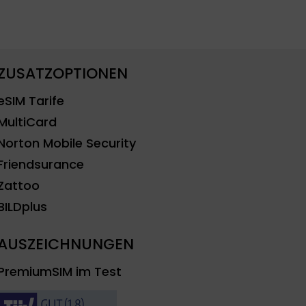
ZUSATZOPTIONEN
eSIM Tarife
MultiCard
Norton Mobile Security
Friendsurance
Zattoo
BILDplus
AUSZEICHNUNGEN
PremiumSIM im Test