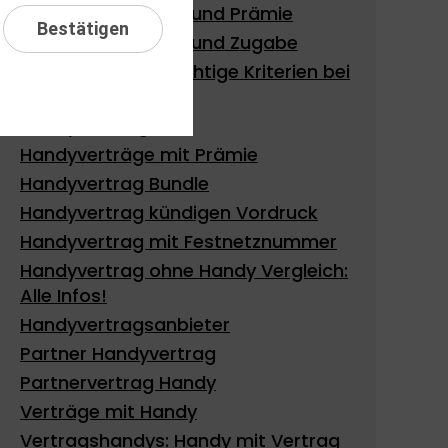
Handy mit Vertrag und Prämie
Bestätigen
Handy mit Vertrag und Zugabe
Handy Vertrag: Wichtige Kriterien bei
der Auswahl
Handy vertragsfrei
Handyverträge mit Prämie
Handyvertrag Bundle
Handyvertrag kündigen Vordruck
Handyvertrag mit Festnetznummer
Handyvertrag ohne Handy Vergleich:
Alle Infos!
Handyvertragsanbieter
Partner Handyvertrag
Partnervertrag Handy
Verträge mit Handy
Vertragshandys: Handy mit Vertrag