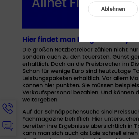
Allnet Flat
Ablehnen
Zu 
Hier findet man billigste Handy Ta
Die großen Netzbetreiber zählen nicht n
sondern auch zu den teuersten. Günstigere
erhältlich. Doch an die Preisbrecher im Di
Schon für wenige Euro sind heutzutage Ta
Leistungspaketen erhältlich. Vor allem Mo
können hier punkten. Sie müssen beispiel
Verkaufspersonal bezahlen. Und können di
weitergeben.
Hotline-
Auf der Schnäppchensuche sind Preissu
Informationen
Fachmagazine behilflich. Hier untersuchen
werden
Chat-
bereiten ihre Ergebnisse übersichtlich in 
angezeigt
Informationen
kann man sich auch als Laie schnell einen
werden