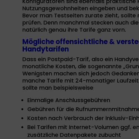
Konfiguratoren sind ebenfalls praktische H
angezeigt
Nutzungsgewohnheiten eingeben und bek
Bevor man Testseiten zurate zieht, sollte
prüfen. Denn manchmal stecken auch die 
natürlich genau ihre Tarife ganz vorn.
Mögliche offensichtliche & verst
Handytarifen
Dass ein Postpaid-Tarif, also ein Handy
monatliche Kosten, die sogenannte „Grund
Wenigsten machen sich jedoch Gedanken 
manche Tarife mit 24-monatiger Laufzeit 
sollte man beispielsweise
Einmalige Anschlussgebühren
Gebühren für die Rufnummernmitnahm
Kosten nach Verbrauch der Inklusiv-Ein
Bei Tarifen mit Internet-Volumen ggf. e
zusätzliche Datenpakete zubucht