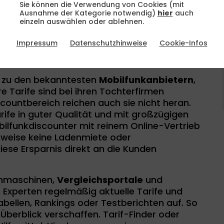
Sie können die Verwendung von Cookies (mit
Ausnahme der Kategorie notwendig)
hier
auch
den Tarifen
einzeln auswählen oder ablehnen.
Impressum
Datenschutzhinweise
Cookie-Infos
rife
ur zu den bekanntesten
Mobilfunkanbietern
,
 Tarife sind bei ihren Tochterfirmen
scountbereich reichen auch sie nicht heran.
rife in guter Qualität und mit großzügigen
bilfunkdiscounter mit reinem Online-Vertrieb
sweise keine Ladenmiete oder
ese Ersparnis direkt an die Kunden
chmaschinen,
Vergleichsportale
und
 Experten regelmäßig aktuelle Tarife und
Tabellen, Rankings oder Testberichten auf. So
 Überblick verschaffen. Tarif-Finder oder