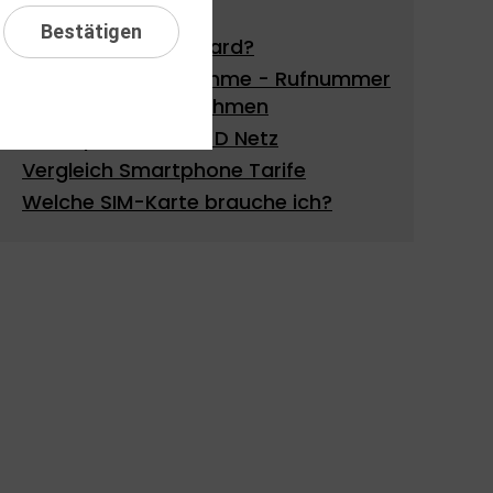
hier
Bestätigen
Was ist eine MultiCard?
Rufnummernmitnahme - Rufnummer
ganz einfach mitnehmen
Smartphone Tarife D Netz
Vergleich Smartphone Tarife
Welche SIM-Karte brauche ich?