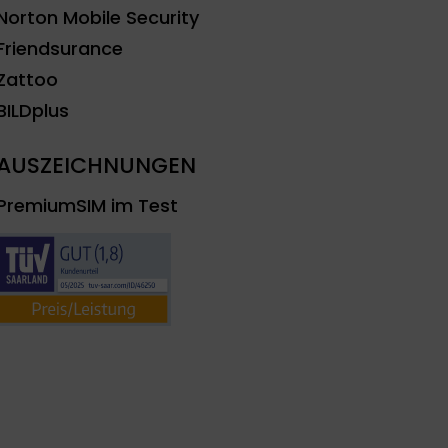
Norton Mobile Security
Friendsurance
Zattoo
BILDplus
AUSZEICHNUNGEN
PremiumSIM im Test