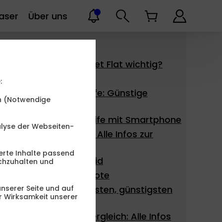
aser
Über uns
Alle Handytarife
Was ist bei der Allnet Flat wichtig?
Handytarife
:
Billigste Handy Tarife: Günstige
en (Notwendige
Handytarife finden
Günstige Handytarife mit Smartphone
alyse der Webseiten-
Handy Partnertarif: Alle Infos zur
Partnerkarte
erte Inhalte passend
Handy Tarife Prepaid
chzuhalten und
Handytarife Angebote
nserer Seite und auf
Kriterien für den besten, günstigsten
er Wirksamkeit unserer
Handyvertrag
Internetanbieter Vergleich: Alle Infos