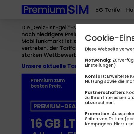
5G Tarife
Ha
Die „Geiz-ist-geil“-Mentalität macht auc
noch niedrigere Preise – die Kunden ford
Cookie-Ein
Mobilfunkmarkt ist ständig in Bewegung. 
vertreten, der Tarifdschungel wird dichte
Diese Webseite verwen
starken Wettbewerb der Anbieter unterei
Notwendig:
Zurverfüg
Einstellungen)
Unsere aktuelle Tarif-Empfehlung
Komfort:
Erweiterte K
Premium zum
Nutzung sowie die Indi
besten Preis.
Partnerschaften:
Koo
13
,
zu Ihren Interessen 
abzurechnen.
PREMIUM-DEAL
Promotion:
Ausspielun
16 GB LTE
Seiten von Dritten (p
Kampagnen. Hierzu set