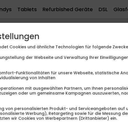
ndys
Tablets
Refurbished Geräte
DSL
Glasf
h vor
Handytarifen
nicht Halt. Mehr Leistung,
ern einiges. Und bekommen es auch. Denn der
stellungen
Immer mehr Anbieter sind mit ihren
Tarifen
r und dichter. Handynutzer profitieren vom
det Cookies und ähnliche Technologien für folgende Zwecke
nander.
ungstellung der Webseite und Verwaltung Ihrer Einwilligung
omfort-Funktionalitäten für unsere Webseite, statistische An
vidualisierung von Inhalten
perationen mit ausgewählten Partnern, um Ihnen personalisi
99
€
anzuzeigen oder um gemeinsame Kampagnen auszuwerten, na
10
99
g von personalisierten Produkt- und Serviceangeboten auf u
ersonalisierte Werbung), Retargeting sowie für die Messung d
zten wir Cookies von Werbepartnern (Drittanbieter) ein.
€ mtl.