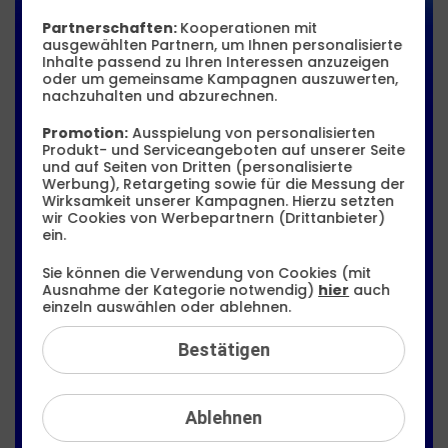
16 GB LTE
Partnerschaften:
Kooperationen mit
ausgewählten Partnern, um Ihnen personalisierte
Allnet Flat
Inhalte passend zu Ihren Interessen anzuzeigen
oder um gemeinsame Kampagnen auszuwerten,
nachzuhalten und abzurechnen.
13
,
99
€
Promotion:
Ausspielung von personalisierten
Produkt- und Serviceangeboten auf unserer Seite
10
und auf Seiten von Dritten (personalisierte
99
Werbung), Retargeting sowie für die Messung der
Wirksamkeit unserer Kampagnen. Hierzu setzten
wir Cookies von Werbepartnern (Drittanbieter)
ein.
Sie können die Verwendung von Cookies (mit
€ mtl.
Ausnahme der Kategorie notwendig)
hier
auch
einzeln auswählen oder ablehnen.
Bestätigen
Zu den Tarifen
Ablehnen