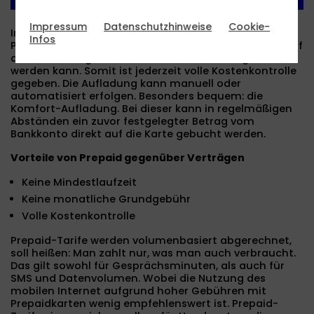
Impressum
Datenschutzhinweise
Cookie-
Im Unterschied zu „Postpaid“-Verträgen wird bei
Infos
Prepaid im Voraus bezahlt. Es muss erst Guthaben auf
die SIM-Karte geladen werden, damit diese genutzt
werden kann. Somit ist jederzeit volle Kostenkontrolle
gegeben. Die Aufladung kann manuell oder
automatisiert erfolgen. Besonders bequem: die
Komfort-Aufladung. Bei dieser kann in regelmäßigen
Abständen ein zuvor festgelegter Betrag vom
Bankkonto direkt auf die Karte gebucht werden.
Vorteile von Prepaid gegenüber Verträgen
Keine Mindestlaufzeit
Keine monatliche Grundgebühr
Volle Kostenkontrolle
Prepaid-Tarife werden volumenbasiert abgerechnet,
soll heißen: Man zahlt nur, was man auch verbraucht.
Das gilt sowohl für Gesprächsminuten, als auch für
SMS und Datenvolumen. Wobei die Nutzung des
mobilen Internet aufgrund hoher Gebühren mit
Prepaidkarten wenig empfehlenswert ist. Prepaid-