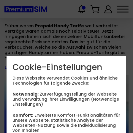
Früher waren
Prepaid Handy Tarife
weit verbreitet.
Verträge waren damals noch relativ teuer. Jetzt
hingegen liefern sich die einzelnen Mobilfunkanbieter
regelrechte Preisschlachten. Das ist gut für die
Verbraucher, welche so die Auswahl zwischen vielen
günstigen Handytarifen haben. Prepaid-Tarife gibt es
dabei nach wie vor.
Cookie-Einstellungen
Unsere aktuelle Tarif-Empfehlung
Diese Webseite verwendet Cookies und ähnliche
Premium zum
Technologien für folgende Zwecke:
besten Preis.
Notwendig:
Zurverfügungstellung der Webseite
und Verwaltung Ihrer Einwilligungen (Notwendige
Einstellungen)
Komfort:
Erweiterte Komfort-Funktionalitäten für
unsere Webseite, statistische Analyse der
PREMIUM-DEAL
Webseiten-Nutzung sowie die Individualisierung
von Inhalten