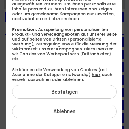
Kategorien
ausgewählten Partnern, um Ihnen personalisierte
Inhalte passend zu Ihren Interessen anzuzeigen
oder um gemeinsame Kampagnen auszuwerten,
FAQ: Am häufigsten gesucht
nachzuhalten und abzurechnen.
Festnetz
Promotion:
Ausspielung von personalisierten
Produkt- und Serviceangeboten auf unserer Seite
und auf Seiten von Dritten (personalisierte
Anbieterwechsel
Werbung), Retargeting sowie für die Messung der
Wirksamkeit unserer Kampagnen. Hierzu setzten
wir Cookies von Werbepartnern (Drittanbieter)
Bestellen
ein.
Festnetz-Sperren
Sie können die Verwendung von Cookies (mit
Ausnahme der Kategorie notwendig)
hier
auch
einzeln auswählen oder ablehnen.
Festnetz-Rufnummern
Bestätigen
Festnetz-Verbindungen
Festnetz-DSL-Störung
Ablehnen
Festnetz-Glasfaser-Störung