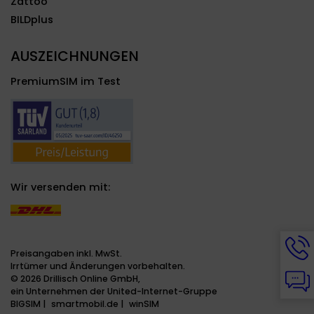
Zattoo
BILDplus
AUSZEICHNUNGEN
PremiumSIM im Test
Wir versenden mit:
Hotli
Info
Preisangaben inkl. MwSt.
werd
Irrtümer und Änderungen vorbehalten.
Chat
ange
© 2026 Drillisch Online GmbH,
Info
ein Unternehmen der United-Internet-Gruppe
werd
BIGSIM
smartmobil.de
winSIM
ange