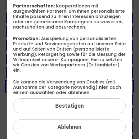
Kategorien
Partnerschaften:
Kooperationen mit
ausgewählten Partnern, um Ihnen personalisierte
Inhalte passend zu Ihren Interessen anzuzeigen
FAQ: Am häufigsten gesucht
oder um gemeinsame Kampagnen auszuwerten,
nachzuhalten und abzurechnen.
Festnetz
Promotion:
Ausspielung von personalisierten
Produkt- und Serviceangeboten auf unserer Seite
Festnetz-Geräte
und auf Seiten von Dritten (personalisierte
Werbung), Retargeting sowie für die Messung der
Kundendaten
Wirksamkeit unserer Kampagnen. Hierzu setzten
wir Cookies von Werbepartnern (Drittanbieter)
ein.
Mobilfunk
Sie können die Verwendung von Cookies (mit
Mobilfunk-Geräte
Ausnahme der Kategorie notwendig)
hier
auch
einzeln auswählen oder ablehnen.
Android Version
Bestätigen
APN
Ablehnen
Daten-Roaming