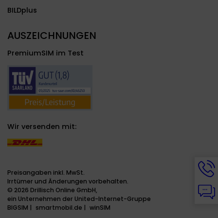
BILDplus
AUSZEICHNUNGEN
PremiumSIM im Test
Wir versenden mit:
Hotli
Info
Preisangaben inkl. MwSt.
werd
Irrtümer und Änderungen vorbehalten.
Chat
ange
© 2026 Drillisch Online GmbH,
Info
ein Unternehmen der United-Internet-Gruppe
werd
BIGSIM
smartmobil.de
winSIM
ange