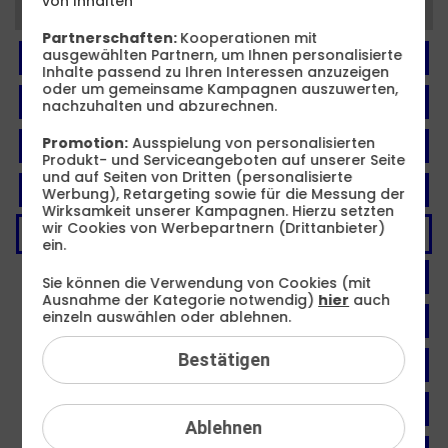
von Inhalten
Kategorien
Partnerschaften:
Kooperationen mit
ausgewählten Partnern, um Ihnen personalisierte
FAQ: Am häufigsten gesucht
Inhalte passend zu Ihren Interessen anzuzeigen
oder um gemeinsame Kampagnen auszuwerten,
Festnetz
nachzuhalten und abzurechnen.
Promotion:
Ausspielung von personalisierten
Festnetz-Geräte
Produkt- und Serviceangeboten auf unserer Seite
und auf Seiten von Dritten (personalisierte
Kundendaten
Werbung), Retargeting sowie für die Messung der
Wirksamkeit unserer Kampagnen. Hierzu setzten
wir Cookies von Werbepartnern (Drittanbieter)
Mobilfunk
ein.
BILDplus
Sie können die Verwendung von Cookies (mit
Ausnahme der Kategorie notwendig)
hier
auch
einzeln auswählen oder ablehnen.
Drittanbieter
Bestätigen
Mobilfunk-Netz
Mobilfunk-Tarife
Ablehnen