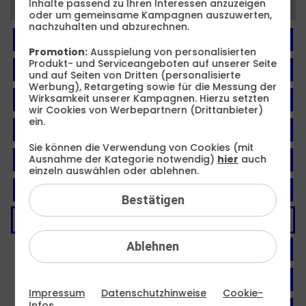
Inhalte passend zu Ihren Interessen anzuzeigen
Kategorien
oder um gemeinsame Kampagnen auszuwerten,
nachzuhalten und abzurechnen.
FAQ: Am häufigsten gesucht
Promotion:
Ausspielung von personalisierten
Produkt- und Serviceangeboten auf unserer Seite
Festnetz
und auf Seiten von Dritten (personalisierte
Werbung), Retargeting sowie für die Messung der
Wirksamkeit unserer Kampagnen. Hierzu setzten
Festnetz-Geräte
wir Cookies von Werbepartnern (Drittanbieter)
ein.
Kundendaten
Sie können die Verwendung von Cookies (mit
Ausnahme der Kategorie notwendig)
hier
auch
Mobilfunk
einzeln auswählen oder ablehnen.
Mobilfunk-Geräte
Bestätigen
Vertrag
Ablehnen
Bestellung
Einzelverbindungsnachweise
Impressum
Datenschutzhinweise
Cookie-
Infos